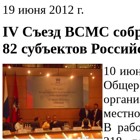
19 июня 2012 г.
IV Съезд ВСМС собр
82 субъектов Росси
10 июн
Обще
орган
местно
В рабо