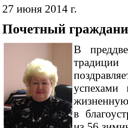
27 июня 2014 г.
Почетный гражданин
В преддве
традици
поздравляе
успехами 
жизненн
в благоуст
из 56 зими