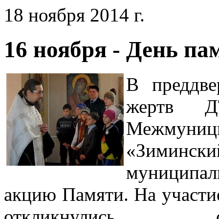
18 ноября 2014 г.
16 ноября - День п
В преддве
жертв Д
Межмуници
«Зиминс
муниципа
акцию Памяти. На участи
откликнулись обра