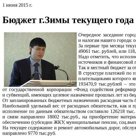
1 июня 2015 г.
Бюджет г.Зимы текущего года
Очередное заседание горо
и налогам нашего города: 
За первые три месяца теку
49061 тыс. рублей, или 11
Надо отметить, что исполн
источников и финансовой 
Так в местный бюджет за о
В структуре платежей по 
плательщиками которого я
193470,9 тыс.рублей – это
от государственной корпорации «Фонд содействия реформир
и субвенций, имеющих целевое назначение прошлых лет из бюд
От запланированных бюджетных назначениях расходная часть бю
Наибольший удельный вес от расходных обязательств, как и п
исполнение по данным обязательством составило 126218 тыс.
и связи направлено 18002 тыс.руб., на приобретение матер
обеспечению (субсидии ЖКУ, муниципальные пенсии, соц.выпл
На текущее содержание и ремонт автомобильных дорог, обслу
направлено 9770 тыс.руб.