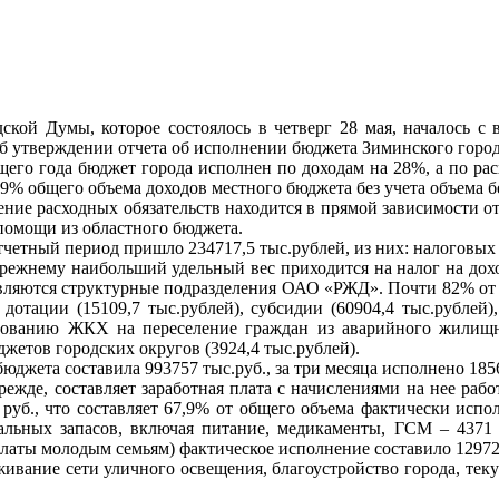
дской Думы, которое состоялось в четверг 28 мая, началось с
об утверждении отчета об исполнении бюджета Зиминского городс
щего года бюджет города исполнен по доходам на 28%, а по ра
8,9% общего объема доходов местного бюджета без учета объема 
ение расходных обязательств находится в прямой зависимости о
помощи из областного бюджета.
тчетный период пришло 234717,5 тыс.рублей, из них: налоговых
прежнему наибольший удельный вес приходится на налог на дох
вляются структурные подразделения ОАО «РЖД». Почти 82% от 
 дотации (15109,7 тыс.рублей), субсидии (60904,4 тыс.рублей)
ованию ЖКХ на переселение граждан из аварийного жилищног
жетов городских округов (3924,4 тыс.рублей).
джета составила 993757 тыс.руб., за три месяца исполнено 185
режде, составляет заработная плата с начислениями на нее ра
 руб., что составляет 67,9% от общего объема фактически испо
иальных запасов, включая питание, медикаменты, ГСМ – 4371 т
аты молодым семьям) фактическое исполнение составило 12972 
живание сети уличного освещения, благоустройство города, т