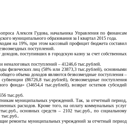
 вопроса Алексея Гудова, начальника Управления по финансам
кого муниципального образования за I квартал 2015 года.
сходам на 19%, при этом кассовый профицит бюджета составил
безвозмездных поступлений.
т доходов, поступивших в городскую казну за счет собственных
 и неналоговых поступлений – 41246,6 тыс.рублей.
оды физических лиц (58% или 23873,3 тыс.рублей), основными
общего объема доходов являются безвозмездные поступления –
, субвенции (86726,8 тыс.рублей), безвозмездные поступления
о фонда» (34654,4 тыс.рублей), возврат остатков субсидий
656 тыс.руб.
ботникам муниципальных учреждений. Так, за отчетный период,
лненных расходов. Кроме того, на оплату коммунальных услуг
ыс.руб., основных средств – 2102 тыс.руб., по социальному
тыс.руб..
екущие ремонты муниципальных учреждений за отчетный период