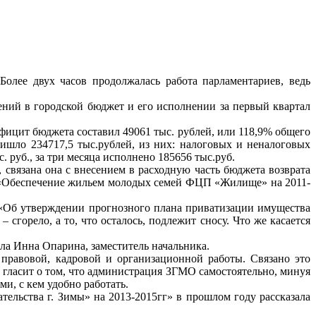
олее двух часов продолжалась работа парламентариев, ведь
ений в городской бюджет и его исполнении за первый квартал
официт бюджета составил 49061 тыс. рублей, или 118,9% общего
ишло 234717,5 тыс.рублей, из них: налоговых и неналоговых
 руб., за три месяца исполнено 185656 тыс.руб.
 связана она с внесением в расходную часть бюджета возврата
мы «Обеспечение жильем молодых семей ФЦП «Жилище» на 2011-
«Об утверждении прогнозного плана приватизации имущества
сгорело, а то, что осталось, подлежит сносу. Что же касается
ла Инна Опарина, заместитель начальника.
 правовой, кадровой и организационной работы. Связано это
 гласит о том, что администрация ЗГМО самостоятельно, минуя
и, с кем удобно работать.
ельства г. Зимы» на 2013-2015гг» в прошлом году рассказала