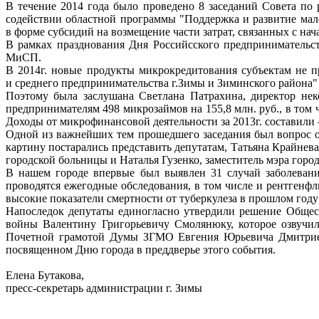
В течение 2014 года было проведено 8 заседаний Совета по
содействии областной программы "Поддержка и развитие мало
в форме субсидий на возмещение части затрат, связанных с н
В рамках празднования Дня Российсского предпринимательс
МиСП.
В 2014г. новые продукты микрокредитования субъектам не 
и среднего предпринимательства г.Зимы и Зиминского района"
Поэтому была заслушана Светлана Патрахина, директор нек
предпринимателям 498 микрозаймов на 155,8 млн. руб., в том 
Доходы от микрофинансовой деятельности за 2013г. составили – 2,
Одной из важнейших тем прошедшего заседания был вопрос о
картину постарались представить депутатам, Татьяна Крайнев
городской больницы и Наталья Гузенко, заместитель мэра горо
В нашем городе впервые был выявлен 31 случай заболевани
проводятся ежегодные обследования, в том числе и рентгенфл
высокие показатели смертности от туберкулеза в прошлом году 
Напоследок депутаты единогласно утвердили решение Общес
войны Валентину Григорьевичу Смолянюку, которое озвучи
Почетной грамотой Думы ЗГМО Евгения Юрьевича Дмитриева,
посвященном Дню города в преддверье этого события.
Елена Бутакова,
пресс-секретарь администрации г. Зимы