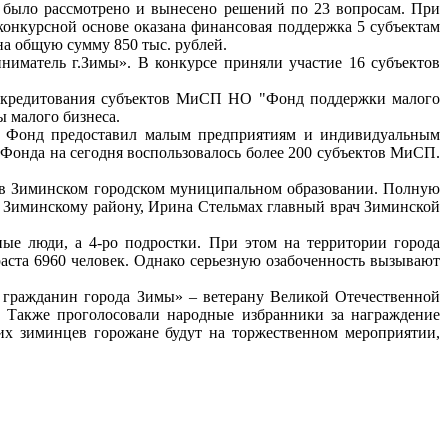
м было рассмотрено и вынесено решений по 23 вопросам. При
конкурсной основе оказана финансовая поддержка 5 субъектам
на общую сумму 850 тыс. рублей.
иматель г.Зимы». В конкурсе приняли участие 16 субъектов
рокредитования субъектов МиСП НО "Фонд поддержки малого
 малого бизнеса.
ти Фонд предоставил малым предприятиям и индивидуальным
и Фонда на сегодня воспользовалось более 200 субъектов МиСП.
а в Зиминском городском муниципальном образовании. Полную
 и Зиминскому району, Ирина Стельмах главный врач Зиминской
ые люди, а 4-ро подростки. При этом на территории города
раста 6960 человек. Однако серьезную озабоченность вызывают
 гражданин города Зимы» – ветерану Великой Отечественной
 Также проголосовали народные избранники за награждение
х зиминцев горожане будут на торжественном мероприятии,