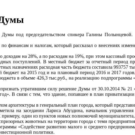
 Думы
ой Думы под председательством спикера Галины Полынцевой. Б
по финансам и налогам, который рассказал о внесениях измен
о доходам на 28%, а по расходам на 19%, при этом кассовый пр
ездных поступлений. В местный бюджет за отчетный период пр
ных назначениях расходная часть бюджета составила 993757 тыс.
 бюджет на 2015 год и на плановый период 2016 и 2017 годов,
о бюджета в объеме 426,3 тыс.руб., на реализацию подпрограм
 признать утратившим силу решение Думы от 30.10.2014 № 21 
д». В связи с тем, что здание, попавшее в план приватизации – 
ом архитектуры в генеральный план города, который представи
тметила на заседании Лариса Абуздина, начальник управления
К примеру, один из пунктов новых полномочий муниципалитета,
спризорных животных на территории города с теми предприятиям
граммы «Содействие развитию малого и среднего предпринимат
инвестиционной политики.