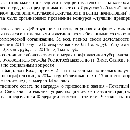
 развитию малого и среднего предпринимательства, на которо
го и среднего предпринимательства в Иркутской области" на 
ачалом предпринимательской деятельности (гранты начинающим) 
тва было организовано проведение конкурса «Лучший предприн
предлагались. Действующие на сегодня условия и формы мик
 являются оптимальными и активно востребованными со стороны
оммерческой организации. За весь период своей деятельнос
числе в 2014 году – 216 микрозаймов на 68,3 млн. руб. Услугам
8 млн. руб., а за 2014г.- 3,4 млн. руб.
 состоянии заболеваемости и мерах профилактики туберкулез
а, руководитель службы Роспотребнадзора по гг. Зиме, Саянску
да по социальным вопросам.
я бациллой Коха, причем 21 из них социально-неблагополучн
юорографические, в 2014 году обследованных с 15 летнего воз
от этого недуга умерло 14 человек.
твенного совета по наградам о присвоении звания «Почетный
ла Светлана Потемкина, управляющий делами администрации.
 председателя Федерации тяжелой атлетики. Чествовать эти