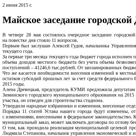
2 июня 2015 г.
Майское заседание городской
В четверг 28 мая состоялось очередное заседание городск
на повестке дня стояло 11 вопросов.
Первым был заслушан Алексей Гудов, начальника Управления 
текущего года.
За первые три месяца текущего года бюджет города исполнен п
объема доходов местного бюджета без учета объема безвозм
поступлений – 41246,6 тыс.рублей. От запланированных бюджет
Что же касается необходимости внесения изменений в местный
остатков субсидий прошлых лет за счет средств федеральног
2015 годы.
Алена Древецкая, председатель КУМИ предложила депутатам
Зиминского городского муниципального образования на 2015 го
участка, он отведен для строительства стадиона.
Утвердили народные избранники и изменения, внесенные отдел
Порядка 11 статей Устава нашего города будут изменены, о
с изменениями, внесенными в федеральное законодательство. 
муниципальный заказ, может заключать договоры по отлову бе
О том, как проходила реализация муниципальной целевой про
Людмила Степанова, начальник управления экономической и 