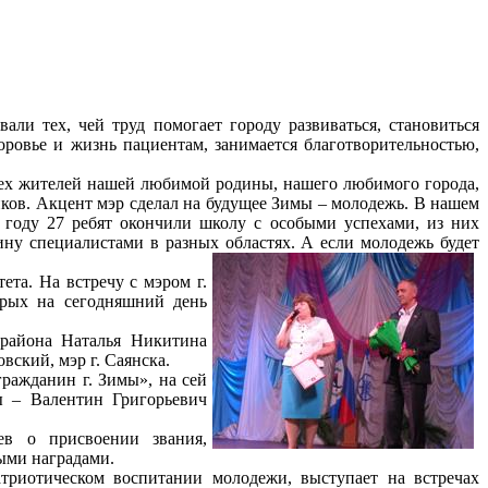
али тех, чей труд помогает городу развиваться, становиться
оровье и жизнь пациентам, занимается благотворительностью,
всех жителей нашей любимой родины, нашего любимого города,
ков. Акцент мэр сделал на будущее Зимы – молодежь. В нашем
 году 27 ребят окончили школу с особыми успехами, из них
ну специалистами в разных областях. А если молодежь будет
та. На встречу с мэром г.
орых на сегодняшний день
района Наталья Никитина
ский, мэр г. Саянска.
граждани
н г. Зимы», на сей
ы – Валентин Григорьевич
ев о присвоении звания,
выми наградами.
атриотическом воспитании молодежи, выступает н
а встречах