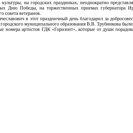
 культуры, на городских праздниках, неоднократно представл
ых Дню Победы, на торжественных приемах губернатора Ирк
о совета ветеранов.
чеславович в этот праздничный день благодарил за добросовес
 городского муниципального образования В.В. Трубникова были
ые номера артистов ГДК «Горизонт», которые от души порадов