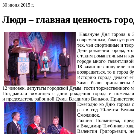
30 июня 2015 г.
Люди – главная ценность гор
Накануне Дня города в З
современным, благоустрое
тех, чьи спортивные и тво
День рождения города, эт
с таким романтичным и кр
городе много талантливой
18 зиминцев получили зол
возвращаться, то и город б
Историю города делают ег
Зимы были приглашены бо
12 человек, депутаты городской Думы, гости торжественного м
Поздравили зиминцев с днем рождения города и пожелали
и председатель районной Думы Владимир Ваньков. Приветствен
Ежегодно ко Дню города 
раз в год 70-летия Вели
Смолянюк.
Галина Полынцева, пред
а Владимир Трубников закр
Валентин Григорьевич, н