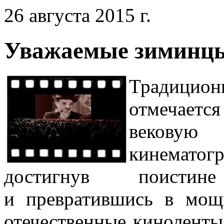
26 августа 2015 г.
Уважаемые зиминц
Традицион
отмечаетс
векову
кинематог
достигнув поисти
и превратившись в мо
отечественные кинолент