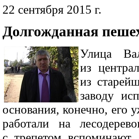
22 сентября 2015 г.
Долгожданная пеше
Улица Ва
из центра
из старей
заводу ис
основания, конечно, его у
работали на лесодерев
с трепетом вспоминают