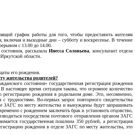
зящий график работы для того, чтобы предоставить жителям
, включая и выходные дни – субботу и воскресенье. В течение
ерывом с 13.00 до 14.00.
состояния, рассказала
Инесса Соловьева
, консультант отдела
 Иркутской области.
 даты его рождения.
сту жительства родителей?
ажданского состояния» государственная регистрация рождения
В настоящее время ситуация такова, что огромное количество
ую регистрацию рождения в родильном доме. Это, несомненно,
я с трудностями. Во-первых запрос повторного свидетельства
ле ЗАГС по месту жительства и вынуждены будут запрашивать
временно с рождением заключить брак и установить отцовство,
роизводиться посредством почтового отправления органом ЗАГС
имается государственная пошлина 350 рублей, а регистрация
егистрацию рождения в отделе ЗАГС по месту жительства, это