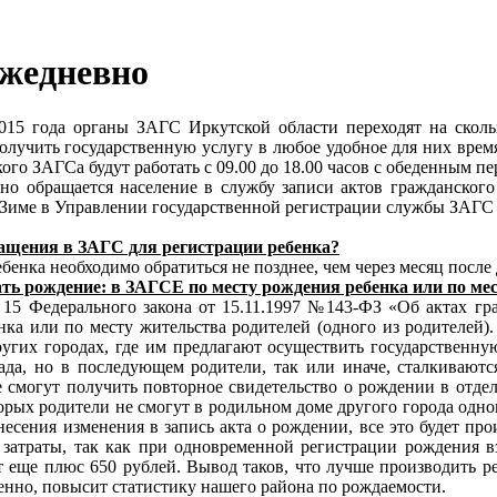
ежедневно
015 года органы ЗАГС Иркутской области переходят на сколь
лучить государственную услугу в любое удобное для них время
го ЗАГСа будут работать с 09.00 до 18.00 часов с обеденным пер
о обращается население в службу записи актов гражданского 
 Зиме в Управлении государственной регистрации службы ЗАГС
ащения в ЗАГС для регистрации ребенка?
бенка необходимо обратиться не позднее, чем через месяц после
ть рождение: в ЗАГСЕ по месту рождения ребенка или по ме
й 15 Федерального закона от 15.11.1997 №143-ФЗ «Об актах гр
ка или по месту жительства родителей (одного из родителей). 
других городах, где им предлагают осуществить государственн
ада, но в последующем родители, так или иначе, сталкиваютс
е смогут получить повторное свидетельство о рождении в отде
торых родители не смогут в родильном доме другого города одно
внесения изменения в запись акта о рождении, все это будет п
затраты, так как при одновременной регистрации рождения вз
т еще плюс 650 рублей. Вывод таков, что лучше производить р
нно, повысит статистику нашего района по рождаемости.