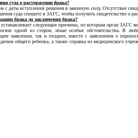
ния суда о расторжении брака?
м с даты вступления решения в законную силу. Отсутствие сви
шения суда спешите в ЗАГС, чтобы получить свидетельство о ра
трацию брака до заключения брака?
устанавливает следующие причины, по которым орган ЗАГС мож
 жизни одной из сторон, иные особые обстоятельства. В лю
че заявления, так и позднее, вместе с заявлением о перено
ждении общего ребенка, а также справка из медицинского учреж