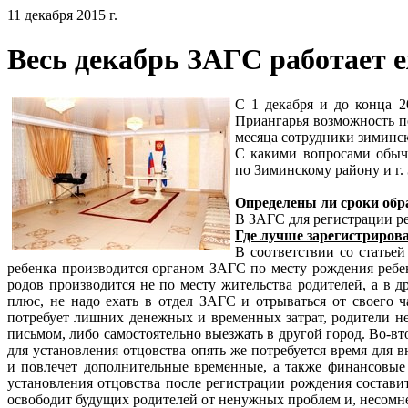
11 декабря 2015 г.
Весь декабрь ЗАГС работает 
С 1 декабря и до конца 2
Приангарья возможность по
месяца сотрудники зиминско
С какими вопросами обычн
по Зиминскому району и г.
Определены ли сроки обр
В ЗАГС для регистрации ре
Где лучше зарегистрирова
В соответствии со статье
ребенка производится органом ЗАГС по месту рождения ребен
родов производится не по месту жительства родителей, а в 
плюс, не надо ехать в отдел ЗАГС и отрываться от своего ч
потребует лишних денежных и временных затрат, родители н
письмом, либо самостоятельно выезжать в другой город. Во-в
для установления отцовства опять же потребуется время для 
и повлечет дополнительные временные, а также финансовые 
установления отцовства после регистрации рождения состави
освободит будущих родителей от ненужных проблем и, несомне