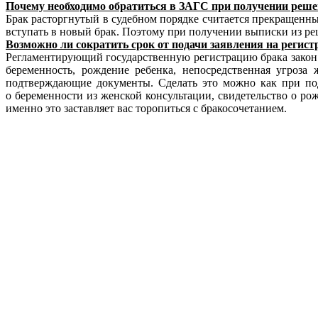
Почему необходимо обратиться в ЗАГС при получении реше
Брак расторгнутый в судебном порядке считается прекращенны
вступать в новый брак. Поэтому при получении выписки из ре
Возможно ли сократить срок от подачи заявления на регис
Регламентирующий государственную регистрацию брака закон 
беременность, рождение ребенка, непосредственная угроза
подтверждающие документы. Сделать это можно как при пода
о беременности из женской консультации, свидетельство о ро
именно это заставляет вас торопиться с бракосочетанием.