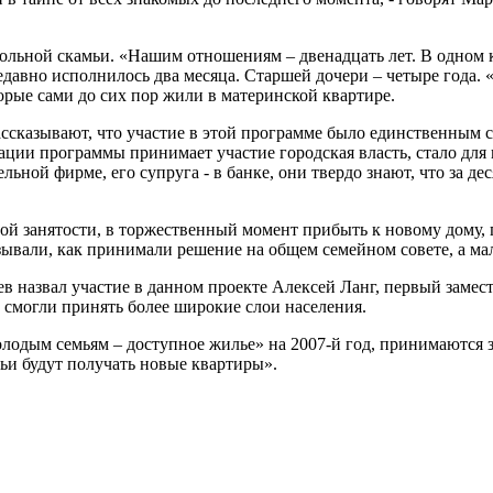
ольной скамьи. «Нашим отношениям – двенадцать лет. В одном к
авно исполнилось два месяца. Старшей дочери – четыре года. «Т
орые сами до сих пор жили в материнской квартире.
ссказывают, что участие в этой программе было единственным с
ации программы принимает участие городская власть, стало для 
ьной фирме, его супруга - в банке, они твердо знают, что за дес
ной занятости, в торжественный момент прибыть к новому дому,
ывали, как принимали решение на общем семейном совете, а ма
азвал участие в данном проекте Алексей Ланг, первый замести
 смогли принять более широкие слои населения.
одым семьям – доступное жилье» на 2007-й год, принимаются з
мьи будут получать новые квартиры».