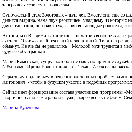
теперь всех созовем на новоселье.
Супружеский стаж Золотовых – пять лет. Вместе они еще со шк
делится Марина, мама двух ребятишек, младшему из которых нед
двухкомнатной, он появится», - говорят молодые родители, кот
Антонина и Владимир Липниковы, осматривая новое жилье, ра
считали. Этот – самый реальный и экономный. То, что в реализ
обманут. Иначе бы не решились». Молодой муж трудится в мебел
будут ее обустраивать.
Мария Каменская, супруг которой не смог, по причине служеб
бабушками. Ирина Валентиновна и Татьяна Алексеевна рассказ
Серьезным подспорьем в решении жилищных проблем зиминцев н
Антонович, - чтобы в будущем участие в подобных программах
Сейчас идет формирование состава участников программы «Мол
вторичного жилья мы работать уже, скорее всего, не будем. Се
Марина Кулешова