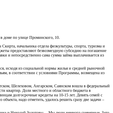
 доме по улице Проминского, 10.
 Скирта, начальника отдела физкультуры, спорта, туризма и
жеты предоставляют безвозмездную субсидию на погашение
авки и непосредственно сама сумма займа выплачивается из
лся, исходя из социальной нормы жилья и средней рыночной
мьям, в соответствии с условиями Программы, возмещена из
утском, Шелеховом, Ангарском, Саянском вошла в федеральный
ти квартир. Доли местного и областного бюджета в
инцам долгосрочные кредиты на 10-15 лет. Девять семей с
бъекта, надо отметить, удалось решить сразу две задачи –
арина и Николай Золотовы. – Мы люди немного суеверные. Зато