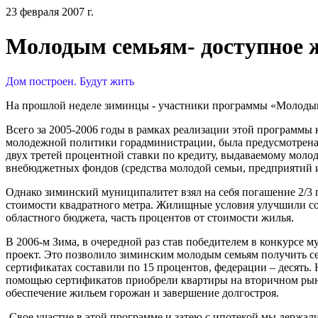
23 февраля 2007 г.
Молодым семьям- доступное 
Дом построен. Будут жить
На прошлой неделе зиминцы - участники программы «Молодым 
Всего за 2005-2006 годы в рамках реализации этой программы 
молодежной политики горадминистрации, была предусмотрена
двух третей процентной ставки по кредиту, выдаваемому молод
внебюджетных фондов (средства молодой семьи, предприятий и 
Однако зиминский муниципалитет взял на себя погашение 2/3 
стоимости квадратного метра. Жилищные условия улучшили сор
областного бюджета, часть процентов от стоимости жилья.
В 2006-м Зима, в очередной раз став победителем в конкурсе
проект. Это позволило зиминским молодым семьям получить се
сертификатах составили по 15 процентов, федерации – десять.
помощью сертификатов приобрели квартиры на вторичном рынке,
обеспечение жильем горожан и завершение долгостроя.
-Свое участие в этой программе и затею с ипотекой мы держал