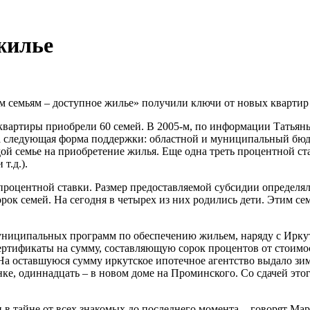
жилье
семьям – доступное жилье» получили ключи от новых квартир в
квартиры приобрели 60 семей. В 2005-м, по информации Татьяны
 следующая форма поддержки: областной и муниципальный бюд
ой семье на приобретение жилья. Еще одна треть процентной ст
т.д.).
процентной ставки. Размер предоставляемой субсидии определя
ок семей. На сегодня в четырех из них родились дети. Этим се
 муниципальных программ по обеспечению жильем, наряду с Ирк
ртификаты на сумму, составляющую сорок процентов от стоимос
 На оставшуюся сумму иркутское ипотечное агентство выдало зим
 одиннадцать – в новом доме на Проминского. Со сдачей этого о
и в тайне от всех знакомых до последнего момента, - говорят М