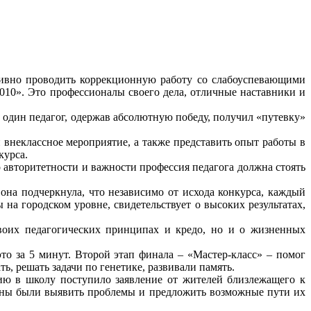
тивно проводить коррекционную работу со слабоуспевающими
2010». Это профессионалы своего дела, отличные наставники и
о один педагог, одержав абсолютную победу, получил «путевку»
 внеклассное мероприятие, а также представить опыт работы в
курса.
 авторитетности и важности профессия педагога должна стоять
на подчеркнула, что независимо от исхода конкурса, каждый
на городском уровне, свидетельствует о высоких результатах,
своих педагогических принципах и кредо, но и о жизненных
то за 5 минут. Второй этап финала – «Мастер-класс» – помог
, решать задачи по генетике, развивали память.
ию в школу поступило заявление от жителей близлежащего к
лжны были выявить проблемы и предложить возможные пути их