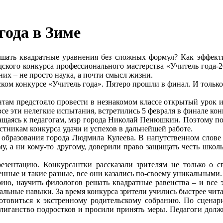
года в Зиме
ешать квадратные уравнения без сложных формул? Как эффек
одского конкурса профессионального мастерства «Учитель года-
их – не просто наука, а почти смысл жизни.
ском конкурсе «Учитель года». Пятеро прошли в финал. И тольк
антам предстояло провести в незнакомом классе открытый урок и
е эти нелегкие испытания, встретились 5 февраля в финале кон
бращаясь к педагогам, мэр города Николай Пенюшкин. Поэтому по
стникам конкурса удачи и успехов в дальнейшей работе.
образования города Людмила Кулеева. В напутственном слове о
у, а ни кому-то другому, доверили право защищать честь школы 
резентацию. Конкурсантки рассказали зрителям не только о 
нные и такие разные, все они казались по-своему уникальными.
рию, научить филологов решать квадратные равенства – и все э
ьные навыки. За время конкурса зрители учились быстрее читать
отовиться к экстренному родительскому собранию. По сценар
улиганство подростков и просили принять меры. Педагоги до