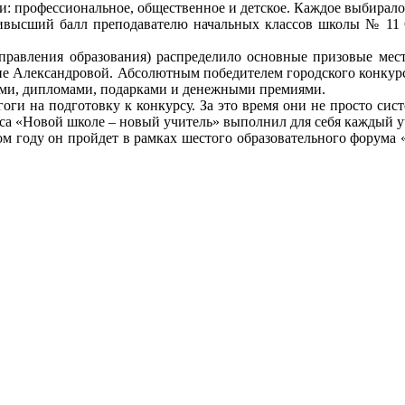
ри: профессиональное, общественное и детское. Каждое выбирало
наивысший балл преподавателю начальных классов школы № 11 
равления образования) распределило основные призовые места
не Александровой. Абсолютным победителем городского конкурс
ами, дипломами, подарками и денежными премиями.
ги на подготовку к конкурсу. За это время они не просто сист
са «Новой школе – новый учитель» выполнил для себя каждый у
том году он пройдет в рамках шестого образовательного форума 