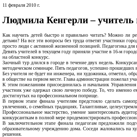
11 февраля 2010 г.
Людмила Кенгерли – учитель 
Как научить детей быстро и правильно читать? Можно ли р
детьми? На все эти вопросы без труда ответят участники гор
просто люди с активной жизненной позицией. Педагогика для н
Девять учителей в текущем году приняли участие в 16-м город
на областной конкурс.
Заочный тур длился в городе в течение двух недель. Конкурс
методическом семинаре. Пять педагогов, успешно прошедших вс
Без учителя не будет ни инженера, ни художника, отметил, о
в обществе на первом месте. Глава администрации пожелал уча
К этим пожеланиям присоединилась и начальник Управления 
участник уже одержал свою личную победу. То, что именно ем
достигнутых на профессиональном поприще.
В первом этапе финала учителям предстояло сделать самоп
увлечениях, о семейных традициях. Талантливые, целеустремле
Профессиональное мастерство, умение заинтересовать аудито
конкурсанткам в полной мере продемонстрировать профессионал
В заключительном этапе финала педагогам предложили подг
образовательному учреждению дома. Соседи жаловались на х
решения.