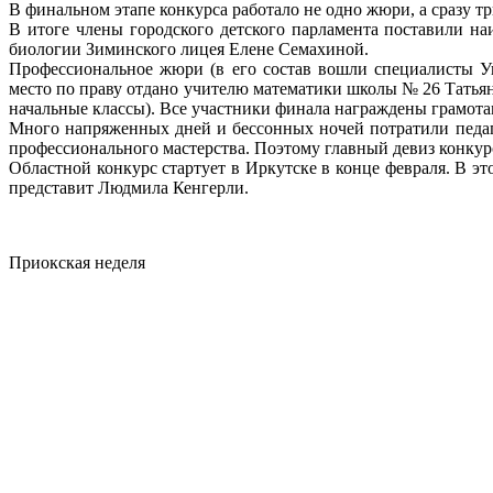
В финальном этапе конкурса работало не одно жюри, а сразу т
В итоге члены городского детского парламента поставили 
биологии Зиминского лицея Елене Семахиной.
Профессиональное жюри (в его состав вошли специалисты Уп
место по праву отдано учителю математики школы № 26 Татья
начальные классы). Все участники финала награждены грамот
Много напряженных дней и бессонных ночей потратили педаго
профессионального мастерства. Поэтому главный девиз конкур
Областной конкурс стартует в Иркутске в конце февраля. В э
представит Людмила Кенгерли.
Приокская неделя