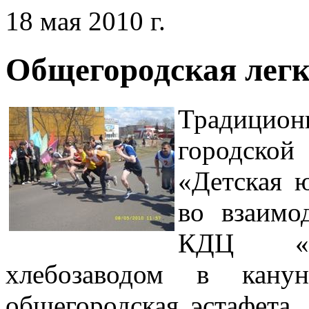
18 мая 2010 г.
Общегородская легк
Традицион
городско
«Детская 
во взаимо
КДЦ «Р
хлебозаводом в кану
общегородская эстафета,