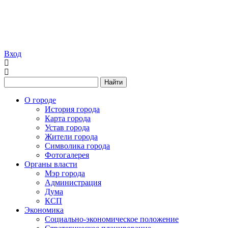
Вход
Найти
О городе
История города
Карта города
Устав города
Жители города
Символика города
Фотогалерея
Органы власти
Мэр города
Администрация
Дума
КСП
Экономика
Социально-экономическое положение