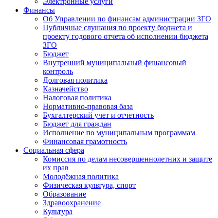
Электронные услуги
Финансы
Об Управлении по финансам администрации ЗГО
Публичные слушания по проекту бюджета и
проекту годового отчета об исполнении бюджета
ЗГО
Бюджет
Внутренний муниципальный финансовый
контроль
Долговая политика
Казначейство
Налоговая политика
Нормативно-правовая база
Бухгалтерский учет и отчетность
Бюджет для граждан
Исполнение по муниципальным программам
Финансовая грамотность
Социальная сфера
Комиссия по делам несовершеннолетних и защите
их прав
Молодёжная политика
Физическая культура, спорт
Образование
Здравоохранение
Культура