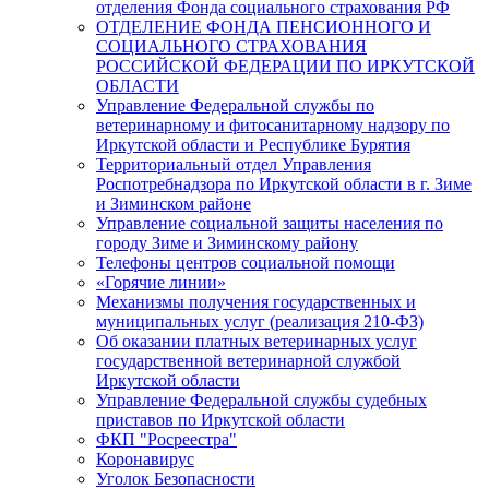
отделения Фонда социального страхования РФ
ОТДЕЛЕНИЕ ФОНДА ПЕНСИОННОГО И
СОЦИАЛЬНОГО СТРАХОВАНИЯ
РОССИЙСКОЙ ФЕДЕРАЦИИ ПО ИРКУТСКОЙ
ОБЛАСТИ
Управление Федеральной службы по
ветеринарному и фитосанитарному надзору по
Иркутской области и Республике Бурятия
Территориальный отдел Управления
Роспотребнадзора по Иркутской области в г. Зиме
и Зиминском районе
Управление социальной защиты населения по
городу Зиме и Зиминскому району
Телефоны центров социальной помощи
«Горячие линии»
Механизмы получения государственных и
муниципальных услуг (реализация 210-ФЗ)
Об оказании платных ветеринарных услуг
государственной ветеринарной службой
Иркутской области
Управление Федеральной службы судебных
приставов по Иркутской области
ФКП "Росреестра"
Коронавирус
Уголок Безопасности