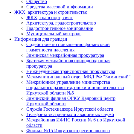
Общество
Средства массовой информации
ЖКХ, архитектура и строительство
ЖКХ, транспорт, связь
Архитектура, градостроительство
Градостроительное зонирование
Муниципальный контроль
Информация для граждан
Содействие по повышению финансовой
грамотности населения
Зиминская межрайонная прокуратура
Братская межрайонная природоохранная
прокуратура
Нижнеудинская транспортная прокуратура
Межмуниципальный отдел МВД РФ "Зиминский"
Межрайонное управление министерства
социального развития, опеки и попечительства
Иркутской области №5
Зиминский филиал ОГКУ Кадровый центр
Иркутской области
Служба Гостехнадзора Иркутской области
Телефоны экстренных и аварийных служб
Межрайонная ИФНС России № 6 по Иркутской
области
Филиал №15 Иркутского регионального