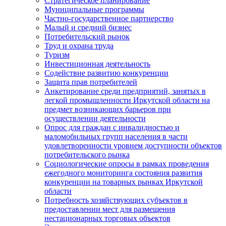
Стратегическое планирование
Муниципальные программы
Частно-государственное партнерство
Малый и средний бизнес
Потребительский рынок
Труд и охрана труда
Туризм
Инвестиционная деятельность
Содействие развитию конкуренции
Защита прав потребителей
Анкетирование среди предприятий, занятых в
легкой промышленности Иркутской области на
предмет возникающих барьеров при
осуществлении деятельности
Опрос для граждан с инвалидностью и
маломобильных групп населения в части
удовлетворенности уровнем доступности объектов
потребительского рынка
Социологические опросы в рамках проведения
ежегодного мониторинга состояния развития
конкуренции на товарных рынках Иркутской
области
Потребность хозяйствующих субъектов в
предоставлении мест для размещения
нестационарных торговых объектов