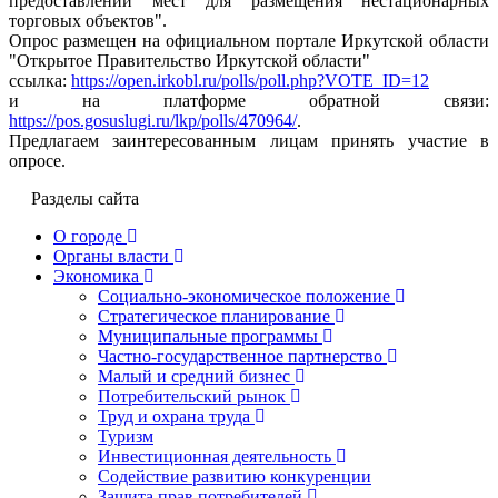
предоставлении мест для размещения нестационарных
торговых объектов".
Опрос размещен на официальном портале Иркутской области
"Открытое Правительство Иркутской области"
ссылка:
https://open.irkobl.ru/polls/poll.php?VOTE_ID=12
и на платформе обратной связи:
https://pos.gosuslugi.ru/lkp/polls/470964/
.
Предлагаем заинтересованным лицам принять участие в
опросе.
Разделы сайта
О городе
Органы власти
Экономика
Социально-экономическое положение
Стратегическое планирование
Муниципальные программы
Частно-государственное партнерство
Малый и средний бизнес
Потребительский рынок
Труд и охрана труда
Туризм
Инвестиционная деятельность
Содействие развитию конкуренции
Защита прав потребителей