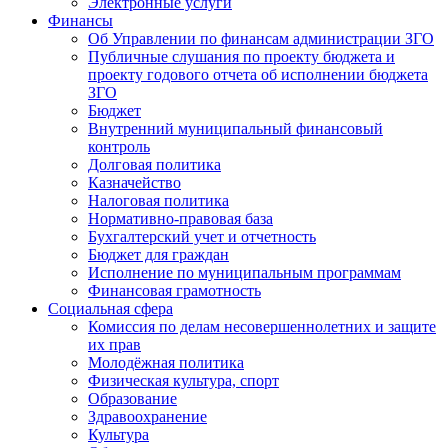
Электронные услуги
Финансы
Об Управлении по финансам администрации ЗГО
Публичные слушания по проекту бюджета и
проекту годового отчета об исполнении бюджета
ЗГО
Бюджет
Внутренний муниципальный финансовый
контроль
Долговая политика
Казначейство
Налоговая политика
Нормативно-правовая база
Бухгалтерский учет и отчетность
Бюджет для граждан
Исполнение по муниципальным программам
Финансовая грамотность
Социальная сфера
Комиссия по делам несовершеннолетних и защите
их прав
Молодёжная политика
Физическая культура, спорт
Образование
Здравоохранение
Культура