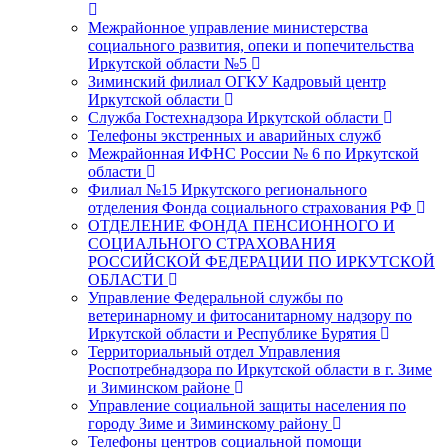
Межрайонное управление министерства
социального развития, опеки и попечительства
Иркутской области №5
Зиминский филиал ОГКУ Кадровый центр
Иркутской области
Служба Гостехнадзора Иркутской области
Телефоны экстренных и аварийных служб
Межрайонная ИФНС России № 6 по Иркутской
области
Филиал №15 Иркутского регионального
отделения Фонда социального страхования РФ
ОТДЕЛЕНИЕ ФОНДА ПЕНСИОННОГО И
СОЦИАЛЬНОГО СТРАХОВАНИЯ
РОССИЙСКОЙ ФЕДЕРАЦИИ ПО ИРКУТСКОЙ
ОБЛАСТИ
Управление Федеральной службы по
ветеринарному и фитосанитарному надзору по
Иркутской области и Республике Бурятия
Территориальный отдел Управления
Роспотребнадзора по Иркутской области в г. Зиме
и Зиминском районе
Управление социальной защиты населения по
городу Зиме и Зиминскому району
Телефоны центров социальной помощи