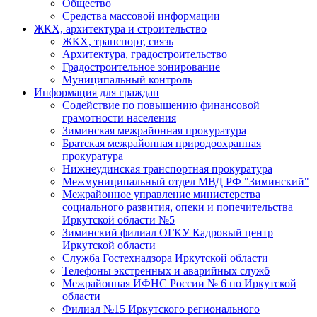
Общество
Средства массовой информации
ЖКХ, архитектура и строительство
ЖКХ, транспорт, связь
Архитектура, градостроительство
Градостроительное зонирование
Муниципальный контроль
Информация для граждан
Содействие по повышению финансовой
грамотности населения
Зиминская межрайонная прокуратура
Братская межрайонная природоохранная
прокуратура
Нижнеудинская транспортная прокуратура
Межмуниципальный отдел МВД РФ "Зиминский"
Межрайонное управление министерства
социального развития, опеки и попечительства
Иркутской области №5
Зиминский филиал ОГКУ Кадровый центр
Иркутской области
Служба Гостехнадзора Иркутской области
Телефоны экстренных и аварийных служб
Межрайонная ИФНС России № 6 по Иркутской
области
Филиал №15 Иркутского регионального