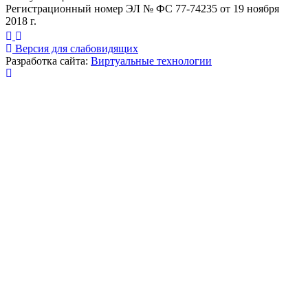
Регистрационный номер ЭЛ № ФС 77-74235 от 19 ноября
2018 г.
Версия для слабовидящих
Разработка сайта:
Виртуальные технологии
Публикация миниатюры
×
На сайте используются cookies для сбора и хранения
данных, необходимых для корректной работы сайта
и удобства посетителей.
Продолжая использовать наш сайт, Вы соглашаетесь
с
политикой по обработке ПД
.