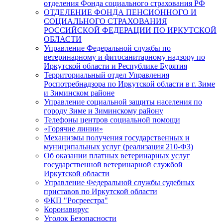
отделения Фонда социального страхования РФ
ОТДЕЛЕНИЕ ФОНДА ПЕНСИОННОГО И
СОЦИАЛЬНОГО СТРАХОВАНИЯ
РОССИЙСКОЙ ФЕДЕРАЦИИ ПО ИРКУТСКОЙ
ОБЛАСТИ
Управление Федеральной службы по
ветеринарному и фитосанитарному надзору по
Иркутской области и Республике Бурятия
Территориальный отдел Управления
Роспотребнадзора по Иркутской области в г. Зиме
и Зиминском районе
Управление социальной защиты населения по
городу Зиме и Зиминскому району
Телефоны центров социальной помощи
«Горячие линии»
Механизмы получения государственных и
муниципальных услуг (реализация 210-ФЗ)
Об оказании платных ветеринарных услуг
государственной ветеринарной службой
Иркутской области
Управление Федеральной службы судебных
приставов по Иркутской области
ФКП "Росреестра"
Коронавирус
Уголок Безопасности