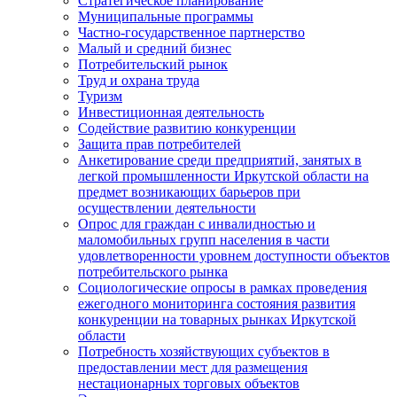
Стратегическое планирование
Муниципальные программы
Частно-государственное партнерство
Малый и средний бизнес
Потребительский рынок
Труд и охрана труда
Туризм
Инвестиционная деятельность
Содействие развитию конкуренции
Защита прав потребителей
Анкетирование среди предприятий, занятых в
легкой промышленности Иркутской области на
предмет возникающих барьеров при
осуществлении деятельности
Опрос для граждан с инвалидностью и
маломобильных групп населения в части
удовлетворенности уровнем доступности объектов
потребительского рынка
Социологические опросы в рамках проведения
ежегодного мониторинга состояния развития
конкуренции на товарных рынках Иркутской
области
Потребность хозяйствующих субъектов в
предоставлении мест для размещения
нестационарных торговых объектов