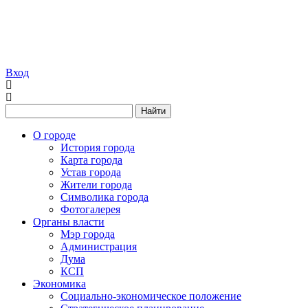
Вход
Найти
О городе
История города
Карта города
Устав города
Жители города
Символика города
Фотогалерея
Органы власти
Мэр города
Администрация
Дума
КСП
Экономика
Социально-экономическое положение