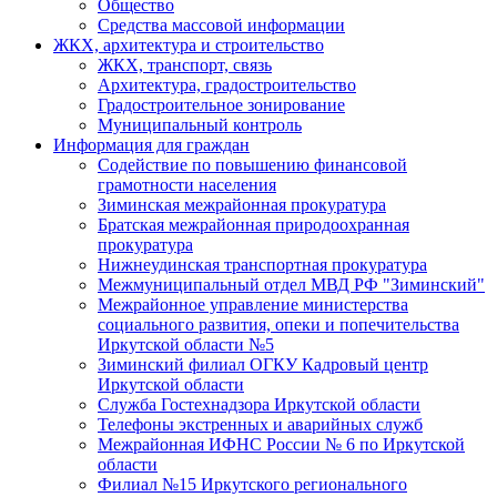
Общество
Средства массовой информации
ЖКХ, архитектура и строительство
ЖКХ, транспорт, связь
Архитектура, градостроительство
Градостроительное зонирование
Муниципальный контроль
Информация для граждан
Содействие по повышению финансовой
грамотности населения
Зиминская межрайонная прокуратура
Братская межрайонная природоохранная
прокуратура
Нижнеудинская транспортная прокуратура
Межмуниципальный отдел МВД РФ "Зиминский"
Межрайонное управление министерства
социального развития, опеки и попечительства
Иркутской области №5
Зиминский филиал ОГКУ Кадровый центр
Иркутской области
Служба Гостехнадзора Иркутской области
Телефоны экстренных и аварийных служб
Межрайонная ИФНС России № 6 по Иркутской
области
Филиал №15 Иркутского регионального