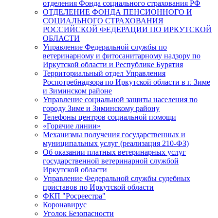
отделения Фонда социального страхования РФ
ОТДЕЛЕНИЕ ФОНДА ПЕНСИОННОГО И
СОЦИАЛЬНОГО СТРАХОВАНИЯ
РОССИЙСКОЙ ФЕДЕРАЦИИ ПО ИРКУТСКОЙ
ОБЛАСТИ
Управление Федеральной службы по
ветеринарному и фитосанитарному надзору по
Иркутской области и Республике Бурятия
Территориальный отдел Управления
Роспотребнадзора по Иркутской области в г. Зиме
и Зиминском районе
Управление социальной защиты населения по
городу Зиме и Зиминскому району
Телефоны центров социальной помощи
«Горячие линии»
Механизмы получения государственных и
муниципальных услуг (реализация 210-ФЗ)
Об оказании платных ветеринарных услуг
государственной ветеринарной службой
Иркутской области
Управление Федеральной службы судебных
приставов по Иркутской области
ФКП "Росреестра"
Коронавирус
Уголок Безопасности