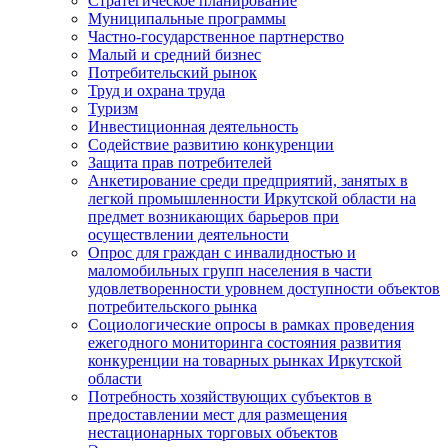
Стратегическое планирование
Муниципальные программы
Частно-государственное партнерство
Малый и средний бизнес
Потребительский рынок
Труд и охрана труда
Туризм
Инвестиционная деятельность
Содействие развитию конкуренции
Защита прав потребителей
Анкетирование среди предприятий, занятых в
легкой промышленности Иркутской области на
предмет возникающих барьеров при
осуществлении деятельности
Опрос для граждан с инвалидностью и
маломобильных групп населения в части
удовлетворенности уровнем доступности объектов
потребительского рынка
Социологические опросы в рамках проведения
ежегодного мониторинга состояния развития
конкуренции на товарных рынках Иркутской
области
Потребность хозяйствующих субъектов в
предоставлении мест для размещения
нестационарных торговых объектов