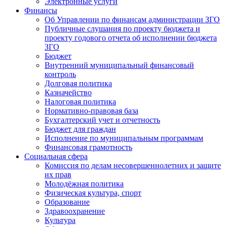
Электронные услуги
Финансы
Об Управлении по финансам администрации ЗГО
Публичные слушания по проекту бюджета и
проекту годового отчета об исполнении бюджета
ЗГО
Бюджет
Внутренний муниципальный финансовый
контроль
Долговая политика
Казначейство
Налоговая политика
Нормативно-правовая база
Бухгалтерский учет и отчетность
Бюджет для граждан
Исполнение по муниципальным программам
Финансовая грамотность
Социальная сфера
Комиссия по делам несовершеннолетних и защите
их прав
Молодёжная политика
Физическая культура, спорт
Образование
Здравоохранение
Культура