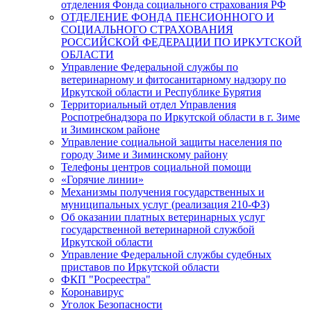
отделения Фонда социального страхования РФ
ОТДЕЛЕНИЕ ФОНДА ПЕНСИОННОГО И
СОЦИАЛЬНОГО СТРАХОВАНИЯ
РОССИЙСКОЙ ФЕДЕРАЦИИ ПО ИРКУТСКОЙ
ОБЛАСТИ
Управление Федеральной службы по
ветеринарному и фитосанитарному надзору по
Иркутской области и Республике Бурятия
Территориальный отдел Управления
Роспотребнадзора по Иркутской области в г. Зиме
и Зиминском районе
Управление социальной защиты населения по
городу Зиме и Зиминскому району
Телефоны центров социальной помощи
«Горячие линии»
Механизмы получения государственных и
муниципальных услуг (реализация 210-ФЗ)
Об оказании платных ветеринарных услуг
государственной ветеринарной службой
Иркутской области
Управление Федеральной службы судебных
приставов по Иркутской области
ФКП "Росреестра"
Коронавирус
Уголок Безопасности