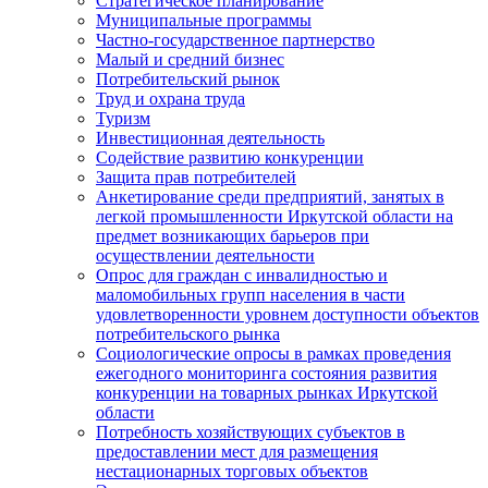
Стратегическое планирование
Муниципальные программы
Частно-государственное партнерство
Малый и средний бизнес
Потребительский рынок
Труд и охрана труда
Туризм
Инвестиционная деятельность
Содействие развитию конкуренции
Защита прав потребителей
Анкетирование среди предприятий, занятых в
легкой промышленности Иркутской области на
предмет возникающих барьеров при
осуществлении деятельности
Опрос для граждан с инвалидностью и
маломобильных групп населения в части
удовлетворенности уровнем доступности объектов
потребительского рынка
Социологические опросы в рамках проведения
ежегодного мониторинга состояния развития
конкуренции на товарных рынках Иркутской
области
Потребность хозяйствующих субъектов в
предоставлении мест для размещения
нестационарных торговых объектов