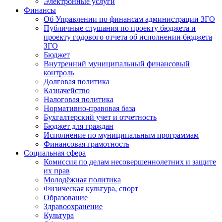
Электронные услуги
Финансы
Об Управлении по финансам администрации ЗГО
Публичные слушания по проекту бюджета и
проекту годового отчета об исполнении бюджета
ЗГО
Бюджет
Внутренний муниципальный финансовый
контроль
Долговая политика
Казначейство
Налоговая политика
Нормативно-правовая база
Бухгалтерский учет и отчетность
Бюджет для граждан
Исполнение по муниципальным программам
Финансовая грамотность
Социальная сфера
Комиссия по делам несовершеннолетних и защите
их прав
Молодёжная политика
Физическая культура, спорт
Образование
Здравоохранение
Культура