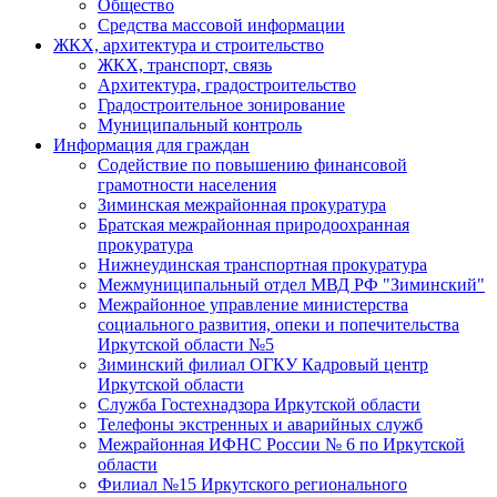
Общество
Средства массовой информации
ЖКХ, архитектура и строительство
ЖКХ, транспорт, связь
Архитектура, градостроительство
Градостроительное зонирование
Муниципальный контроль
Информация для граждан
Содействие по повышению финансовой
грамотности населения
Зиминская межрайонная прокуратура
Братская межрайонная природоохранная
прокуратура
Нижнеудинская транспортная прокуратура
Межмуниципальный отдел МВД РФ "Зиминский"
Межрайонное управление министерства
социального развития, опеки и попечительства
Иркутской области №5
Зиминский филиал ОГКУ Кадровый центр
Иркутской области
Служба Гостехнадзора Иркутской области
Телефоны экстренных и аварийных служб
Межрайонная ИФНС России № 6 по Иркутской
области
Филиал №15 Иркутского регионального