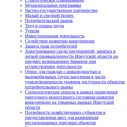
Стратегическое планирование
Муниципальные программы
Частно-государственное партнерство
Малый и средний бизнес
Потребительский рынок
Труд и охрана труда
Туризм
Инвестиционная деятельность
Содействие развитию конкуренции
Защита прав потребителей
Анкетирование среди предприятий, занятых в
легкой промышленности Иркутской области на
предмет возникающих барьеров при
осуществлении деятельности
Опрос для граждан с инвалидностью и
маломобильных групп населения в части
удовлетворенности уровнем доступности объектов
потребительского рынка
Социологические опросы в рамках проведения
ежегодного мониторинга состояния развития
конкуренции на товарных рынках Иркутской
области
Потребность хозяйствующих субъектов в
предоставлении мест для размещения
нестационарных торговых объектов