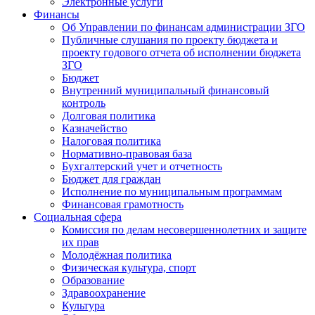
Электронные услуги
Финансы
Об Управлении по финансам администрации ЗГО
Публичные слушания по проекту бюджета и
проекту годового отчета об исполнении бюджета
ЗГО
Бюджет
Внутренний муниципальный финансовый
контроль
Долговая политика
Казначейство
Налоговая политика
Нормативно-правовая база
Бухгалтерский учет и отчетность
Бюджет для граждан
Исполнение по муниципальным программам
Финансовая грамотность
Социальная сфера
Комиссия по делам несовершеннолетних и защите
их прав
Молодёжная политика
Физическая культура, спорт
Образование
Здравоохранение
Культура