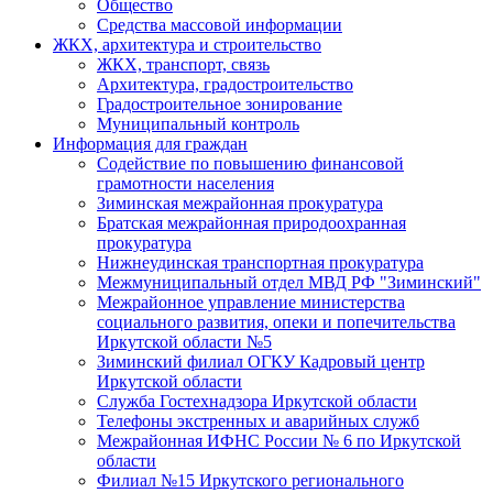
Общество
Средства массовой информации
ЖКХ, архитектура и строительство
ЖКХ, транспорт, связь
Архитектура, градостроительство
Градостроительное зонирование
Муниципальный контроль
Информация для граждан
Содействие по повышению финансовой
грамотности населения
Зиминская межрайонная прокуратура
Братская межрайонная природоохранная
прокуратура
Нижнеудинская транспортная прокуратура
Межмуниципальный отдел МВД РФ "Зиминский"
Межрайонное управление министерства
социального развития, опеки и попечительства
Иркутской области №5
Зиминский филиал ОГКУ Кадровый центр
Иркутской области
Служба Гостехнадзора Иркутской области
Телефоны экстренных и аварийных служб
Межрайонная ИФНС России № 6 по Иркутской
области
Филиал №15 Иркутского регионального