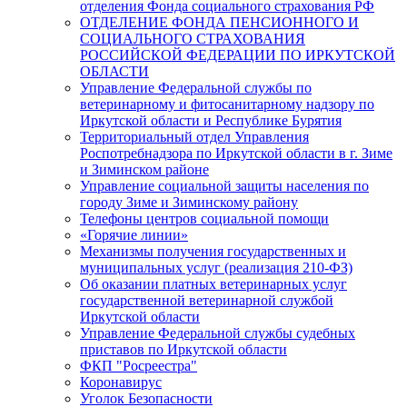
отделения Фонда социального страхования РФ
ОТДЕЛЕНИЕ ФОНДА ПЕНСИОННОГО И
СОЦИАЛЬНОГО СТРАХОВАНИЯ
РОССИЙСКОЙ ФЕДЕРАЦИИ ПО ИРКУТСКОЙ
ОБЛАСТИ
Управление Федеральной службы по
ветеринарному и фитосанитарному надзору по
Иркутской области и Республике Бурятия
Территориальный отдел Управления
Роспотребнадзора по Иркутской области в г. Зиме
и Зиминском районе
Управление социальной защиты населения по
городу Зиме и Зиминскому району
Телефоны центров социальной помощи
«Горячие линии»
Механизмы получения государственных и
муниципальных услуг (реализация 210-ФЗ)
Об оказании платных ветеринарных услуг
государственной ветеринарной службой
Иркутской области
Управление Федеральной службы судебных
приставов по Иркутской области
ФКП "Росреестра"
Коронавирус
Уголок Безопасности