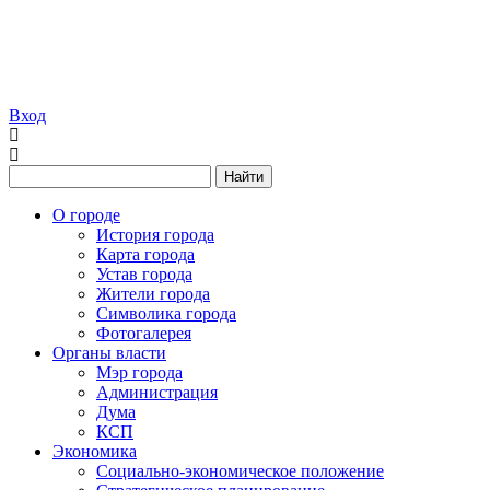
Вход
Найти
О городе
История города
Карта города
Устав города
Жители города
Символика города
Фотогалерея
Органы власти
Мэр города
Администрация
Дума
КСП
Экономика
Социально-экономическое положение