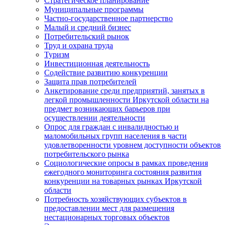
Стратегическое планирование
Муниципальные программы
Частно-государственное партнерство
Малый и средний бизнес
Потребительский рынок
Труд и охрана труда
Туризм
Инвестиционная деятельность
Содействие развитию конкуренции
Защита прав потребителей
Анкетирование среди предприятий, занятых в
легкой промышленности Иркутской области на
предмет возникающих барьеров при
осуществлении деятельности
Опрос для граждан с инвалидностью и
маломобильных групп населения в части
удовлетворенности уровнем доступности объектов
потребительского рынка
Социологические опросы в рамках проведения
ежегодного мониторинга состояния развития
конкуренции на товарных рынках Иркутской
области
Потребность хозяйствующих субъектов в
предоставлении мест для размещения
нестационарных торговых объектов