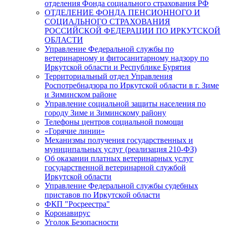
отделения Фонда социального страхования РФ
ОТДЕЛЕНИЕ ФОНДА ПЕНСИОННОГО И
СОЦИАЛЬНОГО СТРАХОВАНИЯ
РОССИЙСКОЙ ФЕДЕРАЦИИ ПО ИРКУТСКОЙ
ОБЛАСТИ
Управление Федеральной службы по
ветеринарному и фитосанитарному надзору по
Иркутской области и Республике Бурятия
Территориальный отдел Управления
Роспотребнадзора по Иркутской области в г. Зиме
и Зиминском районе
Управление социальной защиты населения по
городу Зиме и Зиминскому району
Телефоны центров социальной помощи
«Горячие линии»
Механизмы получения государственных и
муниципальных услуг (реализация 210-ФЗ)
Об оказании платных ветеринарных услуг
государственной ветеринарной службой
Иркутской области
Управление Федеральной службы судебных
приставов по Иркутской области
ФКП "Росреестра"
Коронавирус
Уголок Безопасности