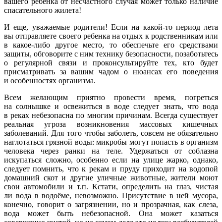
вашего ребенка от несчастного случая может только наличие
спасательного жилета!
И еще, уважаемые родители! Если на какой-то период лета
вы отправляете своего ребенка на отдых к родственникам или
в какое-либо другое место, то обеспечьте его средствами
защиты, обговорите с ним технику безопасности, позаботьтесь
о регулярной связи и проконсультируйте тех, кто будет
присматривать за вашим чадом о нюансах его поведения
и особенностях организма.
Всем желающим приятно провести время, погреться
на солнышке и освежиться в воде следует знать, что вода
в реках небезопасна по многим причинам. Всегда существует
реальная угроза возникновения массовых кишечных
заболеваний. Для того чтобы заболеть, совсем не обязательно
наглотаться грязной воды: микробы могут попасть в организм
человека через ранки на теле. Удержаться от соблазна
искупаться сложно, особенно если на улице жарко, однако,
следует помнить, что к рекам и пруду приходит на водопой
домашний скот и другие уличные животные, жители моют
свои автомобили и т.п. Кстати, определить на глаз, чистая
ли вода в водоёме, невозможно. Присутствие в ней мусора,
конечно, говорит о загрязнении, но и прозрачная, как слеза,
вода может быть небезопасной. Она может казаться