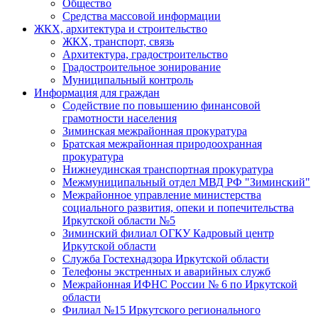
Общество
Средства массовой информации
ЖКХ, архитектура и строительство
ЖКХ, транспорт, связь
Архитектура, градостроительство
Градостроительное зонирование
Муниципальный контроль
Информация для граждан
Содействие по повышению финансовой
грамотности населения
Зиминская межрайонная прокуратура
Братская межрайонная природоохранная
прокуратура
Нижнеудинская транспортная прокуратура
Межмуниципальный отдел МВД РФ "Зиминский"
Межрайонное управление министерства
социального развития, опеки и попечительства
Иркутской области №5
Зиминский филиал ОГКУ Кадровый центр
Иркутской области
Служба Гостехнадзора Иркутской области
Телефоны экстренных и аварийных служб
Межрайонная ИФНС России № 6 по Иркутской
области
Филиал №15 Иркутского регионального