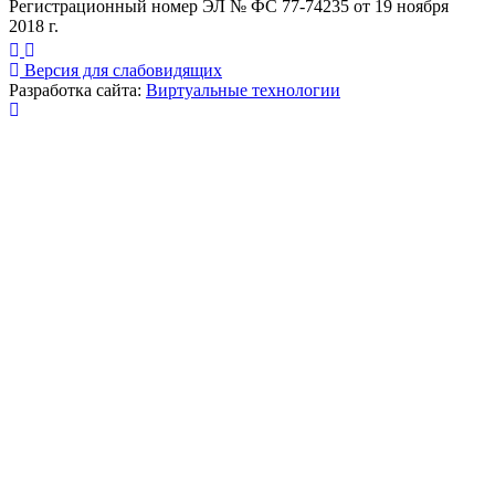
Регистрационный номер ЭЛ № ФС 77-74235 от 19 ноября
2018 г.
Версия для слабовидящих
Разработка сайта:
Виртуальные технологии
Публикация миниатюры
×
На сайте используются cookies для сбора и хранения
данных, необходимых для корректной работы сайта
и удобства посетителей.
Продолжая использовать наш сайт, Вы соглашаетесь
с
политикой по обработке ПД
.