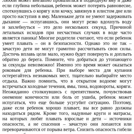
Любой может внезапно провалиться в подводную яму и даже
если глубина небольшая, ребенок может потерять равновесие,
споткнувшись о корягу или кочку, завязнув в илистом дне или
просто наступив в яму. Маленькие дети не умеют задерживать
дыхание — испугавшись, они могут резко вдохнуть воду
и захлебнуться – это дело нескольких секунд. Причиной
летальных исходов при несчастных случаях в воде часто
является паника! Многие родители считают, что если ребенок
умеет плавать – он в безопасности. Однако это не так –
зачастую дети не могут грамотно рассчитывать свои силы.
Достичь вплавь цели мало, нужно будет повернуть и доплыть
обратно до берега. Помните, что добраться до утопающего
за секунды невозможно! Именно это время может оказаться
роковым для ребенка. При выборе места для купания
остерегайтесь незнакомых мест, тщательно выбирайте место
отдыха. Важно помнить, что в открытом водоеме могут
встречаться холодные течения, ямы, тина, водовороты, коряги.
Неожиданно столкнувшись с препятствием, почувствовав
онемение конечности или боль от ушиба, ребенок может
испугаться, что еще больше усугубит ситуацию. Поэтому,
даже если ребенок хорошо плавает, вы все равно должны
находиться рядом. Кроме того, надувные круги и матрасы,
на которых любят плавать взрослые и дети – источники
опасности, а не спасения – зачастую они лопаются или
переворачиваются от порыва ветра. Снизить опасность гибели