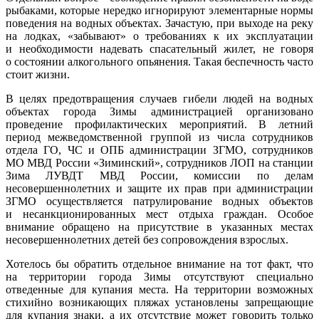
рыбаками, которые нередко игнорируют элементарные нормы
поведения на водных объектах. Зачастую, при выходе на реку
на лодках, «забывают» о требованиях к их эксплуатации
и необходимости надевать спасательный жилет, не говоря
о состоянии алкогольного опьянения. Такая беспечность часто
стоит жизни.
В целях предотвращения случаев гибели людей на водных
объектах города Зимы администрацией организовано
проведение профилактических мероприятий. В летний
период межведомственной группой из числа сотрудников
отдела ГО, ЧС и ОПБ администрации ЗГМО, сотрудников
МО МВД России «Зиминский», сотрудников ЛОП на станции
Зима ЛУВДТ МВД России, комиссии по делам
несовершеннолетних и защите их прав при администрации
ЗГМО осуществляется патрулирование водных объектов
и несанкционированных мест отдыха граждан. Особое
внимание обращено на присутствие в указанных местах
несовершеннолетних детей без сопровождения взрослых.
Хотелось бы обратить отдельное внимание на тот факт, что
на территории города Зимы отсутствуют специально
отведенные для купания места. На территории возможных
стихийно возникающих пляжах установлены запрещающие
для купания знаки, а их отсутствие может говорить только