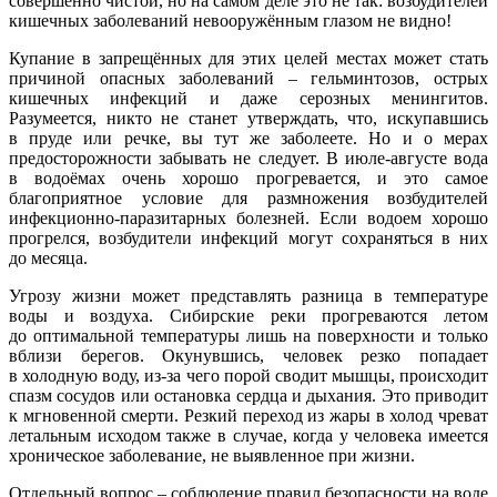
совершенно чистой, но на самом деле это не так: возбудителей
кишечных заболеваний невооружённым глазом не видно!
Купание в запрещённых для этих целей местах может стать
причиной опасных заболеваний – гельминтозов, острых
кишечных инфекций и даже серозных менингитов.
Разумеется, никто не станет утверждать, что, искупавшись
в пруде или речке, вы тут же заболеете. Но и о мерах
предосторожности забывать не следует. В июле-августе вода
в водоёмах очень хорошо прогревается, и это самое
благоприятное условие для размножения возбудителей
инфекционно-паразитарных болезней. Если водоем хорошо
прогрелся, возбудители инфекций могут сохраняться в них
до месяца.
Угрозу жизни может представлять разница в температуре
воды и воздуха. Сибирские реки прогреваются летом
до оптимальной температуры лишь на поверхности и только
вблизи берегов. Окунувшись, человек резко попадает
в холодную воду, из-за чего порой сводит мышцы, происходит
спазм сосудов или остановка сердца и дыхания. Это приводит
к мгновенной смерти. Резкий переход из жары в холод чреват
летальным исходом также в случае, когда у человека имеется
хроническое заболевание, не выявленное при жизни.
Отдельный вопрос – соблюдение правил безопасности на воде