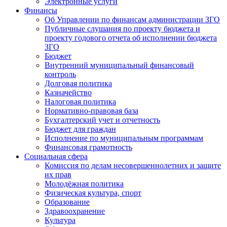
Электронные услуги
Финансы
Об Управлении по финансам администрации ЗГО
Публичные слушания по проекту бюджета и
проекту годового отчета об исполнении бюджета
ЗГО
Бюджет
Внутренний муниципальный финансовый
контроль
Долговая политика
Казначейство
Налоговая политика
Нормативно-правовая база
Бухгалтерский учет и отчетность
Бюджет для граждан
Исполнение по муниципальным программам
Финансовая грамотность
Социальная сфера
Комиссия по делам несовершеннолетних и защите
их прав
Молодёжная политика
Физическая культура, спорт
Образование
Здравоохранение
Культура