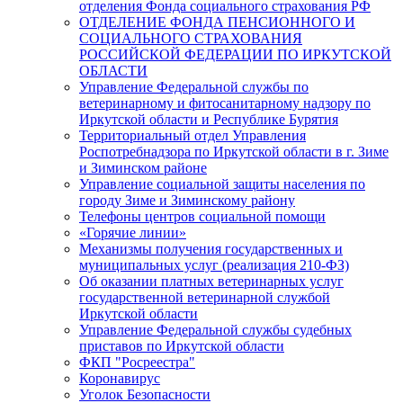
отделения Фонда социального страхования РФ
ОТДЕЛЕНИЕ ФОНДА ПЕНСИОННОГО И
СОЦИАЛЬНОГО СТРАХОВАНИЯ
РОССИЙСКОЙ ФЕДЕРАЦИИ ПО ИРКУТСКОЙ
ОБЛАСТИ
Управление Федеральной службы по
ветеринарному и фитосанитарному надзору по
Иркутской области и Республике Бурятия
Территориальный отдел Управления
Роспотребнадзора по Иркутской области в г. Зиме
и Зиминском районе
Управление социальной защиты населения по
городу Зиме и Зиминскому району
Телефоны центров социальной помощи
«Горячие линии»
Механизмы получения государственных и
муниципальных услуг (реализация 210-ФЗ)
Об оказании платных ветеринарных услуг
государственной ветеринарной службой
Иркутской области
Управление Федеральной службы судебных
приставов по Иркутской области
ФКП "Росреестра"
Коронавирус
Уголок Безопасности