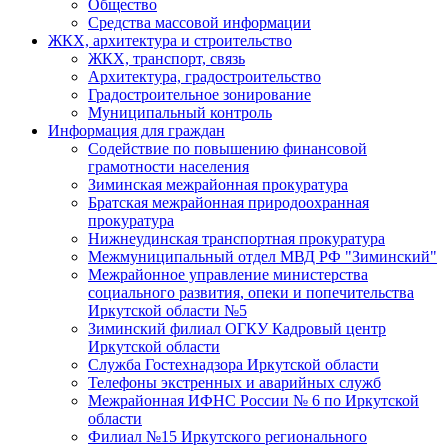
Общество
Средства массовой информации
ЖКХ, архитектура и строительство
ЖКХ, транспорт, связь
Архитектура, градостроительство
Градостроительное зонирование
Муниципальный контроль
Информация для граждан
Содействие по повышению финансовой
грамотности населения
Зиминская межрайонная прокуратура
Братская межрайонная природоохранная
прокуратура
Нижнеудинская транспортная прокуратура
Межмуниципальный отдел МВД РФ "Зиминский"
Межрайонное управление министерства
социального развития, опеки и попечительства
Иркутской области №5
Зиминский филиал ОГКУ Кадровый центр
Иркутской области
Служба Гостехнадзора Иркутской области
Телефоны экстренных и аварийных служб
Межрайонная ИФНС России № 6 по Иркутской
области
Филиал №15 Иркутского регионального