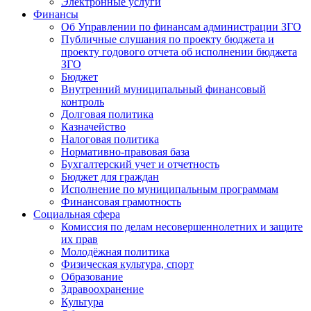
Электронные услуги
Финансы
Об Управлении по финансам администрации ЗГО
Публичные слушания по проекту бюджета и
проекту годового отчета об исполнении бюджета
ЗГО
Бюджет
Внутренний муниципальный финансовый
контроль
Долговая политика
Казначейство
Налоговая политика
Нормативно-правовая база
Бухгалтерский учет и отчетность
Бюджет для граждан
Исполнение по муниципальным программам
Финансовая грамотность
Социальная сфера
Комиссия по делам несовершеннолетних и защите
их прав
Молодёжная политика
Физическая культура, спорт
Образование
Здравоохранение
Культура