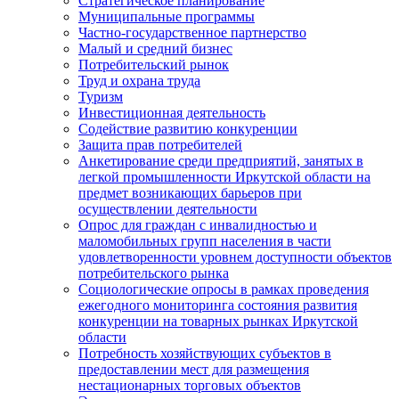
Стратегическое планирование
Муниципальные программы
Частно-государственное партнерство
Малый и средний бизнес
Потребительский рынок
Труд и охрана труда
Туризм
Инвестиционная деятельность
Содействие развитию конкуренции
Защита прав потребителей
Анкетирование среди предприятий, занятых в
легкой промышленности Иркутской области на
предмет возникающих барьеров при
осуществлении деятельности
Опрос для граждан с инвалидностью и
маломобильных групп населения в части
удовлетворенности уровнем доступности объектов
потребительского рынка
Социологические опросы в рамках проведения
ежегодного мониторинга состояния развития
конкуренции на товарных рынках Иркутской
области
Потребность хозяйствующих субъектов в
предоставлении мест для размещения
нестационарных торговых объектов