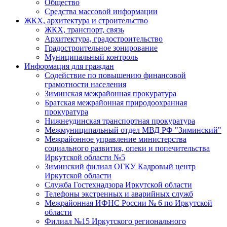
Общество
Средства массовой информации
ЖКХ, архитектура и строительство
ЖКХ, транспорт, связь
Архитектура, градостроительство
Градостроительное зонирование
Муниципальный контроль
Информация для граждан
Содействие по повышению финансовой
грамотности населения
Зиминская межрайонная прокуратура
Братская межрайонная природоохранная
прокуратура
Нижнеудинская транспортная прокуратура
Межмуниципальный отдел МВД РФ "Зиминский"
Межрайонное управление министерства
социального развития, опеки и попечительства
Иркутской области №5
Зиминский филиал ОГКУ Кадровый центр
Иркутской области
Служба Гостехнадзора Иркутской области
Телефоны экстренных и аварийных служб
Межрайонная ИФНС России № 6 по Иркутской
области
Филиал №15 Иркутского регионального