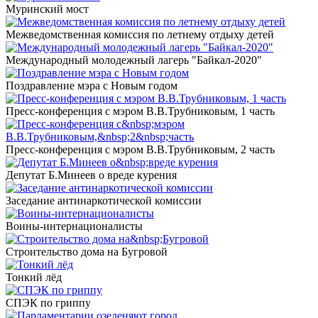
Муринский мост
Межведомственная комиссия по летнему отдыху детей
Международный молодежный лагерь "Байкал-2020"
Поздравление мэра с Новым годом
Пресс-конференция с мэром В.В.Трубниковым, 1 часть
Пресс-конференция с мэром В.В.Трубниковым, 2 часть
Депутат Б.Минеев о вреде курения
Заседание антинаркотической комиссии
Воины-интернационалисты
Строительство дома на Бугровой
Тонкий лёд
СПЭК по гриппу