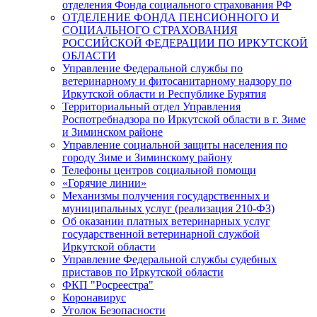
отделения Фонда социального страхования РФ
ОТДЕЛЕНИЕ ФОНДА ПЕНСИОННОГО И
СОЦИАЛЬНОГО СТРАХОВАНИЯ
РОССИЙСКОЙ ФЕДЕРАЦИИ ПО ИРКУТСКОЙ
ОБЛАСТИ
Управление Федеральной службы по
ветеринарному и фитосанитарному надзору по
Иркутской области и Республике Бурятия
Территориальный отдел Управления
Роспотребнадзора по Иркутской области в г. Зиме
и Зиминском районе
Управление социальной защиты населения по
городу Зиме и Зиминскому району
Телефоны центров социальной помощи
«Горячие линии»
Механизмы получения государственных и
муниципальных услуг (реализация 210-ФЗ)
Об оказании платных ветеринарных услуг
государственной ветеринарной службой
Иркутской области
Управление Федеральной службы судебных
приставов по Иркутской области
ФКП "Росреестра"
Коронавирус
Уголок Безопасности