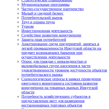
Стратегическое планирование
Муниципальные программы
Частно-государственное партнерство
Малый и средний бизнес
Потребительский рынок
Труд и охрана труда
Туризм
Инвестиционная деятельность
Содействие развитию конкуренции
Защита прав потребителей
Анкетирование среди предприятий, занятых в
легкой промышленности Иркутской области на
предмет возникающих барьеров при
осуществлении деятельности
Опрос для граждан с инвалидностью и
маломобильных групп населения в части
удовлетворенности уровнем доступности объектов
потребительского рынка
Социологические опросы в рамках проведения
ежегодного мониторинга состояния развития
конкуренции на товарных рынках Иркутской
области
Потребность хозяйствующих субъектов в
предоставлении мест для размещения
нестационарных торговых объектов