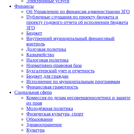
Электронные услуги
Финансы
Об Управлении по финансам администрации ЗГО
Публичные слушания по проекту бюджета и
проекту годового отчета об исполнении бюджета
ЗГО
Бюджет
Внутренний муниципальный финансовый
контроль
Долговая политика
Казначейство
Налоговая политика
Нормативно-правовая база
Бухгалтерский учет и отчетность
Бюджет для граждан
Исполнение по муниципальным программам
Финансовая грамотность
Социальная сфера
Комиссия по делам несовершеннолетних и защите
их прав
Молодёжная политика
Физическая культура, спорт
Образование
Здравоохранение
Культура