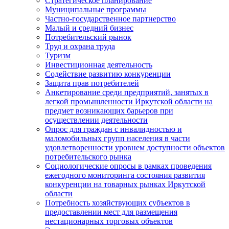
Стратегическое планирование
Муниципальные программы
Частно-государственное партнерство
Малый и средний бизнес
Потребительский рынок
Труд и охрана труда
Туризм
Инвестиционная деятельность
Содействие развитию конкуренции
Защита прав потребителей
Анкетирование среди предприятий, занятых в
легкой промышленности Иркутской области на
предмет возникающих барьеров при
осуществлении деятельности
Опрос для граждан с инвалидностью и
маломобильных групп населения в части
удовлетворенности уровнем доступности объектов
потребительского рынка
Социологические опросы в рамках проведения
ежегодного мониторинга состояния развития
конкуренции на товарных рынках Иркутской
области
Потребность хозяйствующих субъектов в
предоставлении мест для размещения
нестационарных торговых объектов