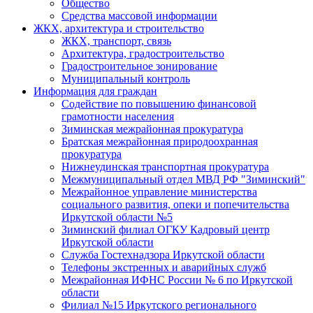
Общество
Средства массовой информации
ЖКХ, архитектура и строительство
ЖКХ, транспорт, связь
Архитектура, градостроительство
Градостроительное зонирование
Муниципальный контроль
Информация для граждан
Содействие по повышению финансовой
грамотности населения
Зиминская межрайонная прокуратура
Братская межрайонная природоохранная
прокуратура
Нижнеудинская транспортная прокуратура
Межмуниципальный отдел МВД РФ "Зиминский"
Межрайонное управление министерства
социального развития, опеки и попечительства
Иркутской области №5
Зиминский филиал ОГКУ Кадровый центр
Иркутской области
Служба Гостехнадзора Иркутской области
Телефоны экстренных и аварийных служб
Межрайонная ИФНС России № 6 по Иркутской
области
Филиал №15 Иркутского регионального