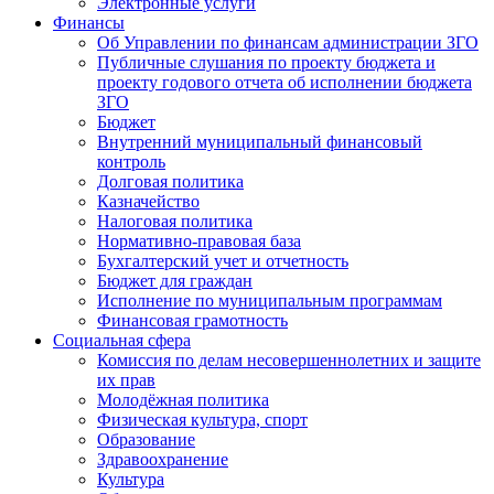
Электронные услуги
Финансы
Об Управлении по финансам администрации ЗГО
Публичные слушания по проекту бюджета и
проекту годового отчета об исполнении бюджета
ЗГО
Бюджет
Внутренний муниципальный финансовый
контроль
Долговая политика
Казначейство
Налоговая политика
Нормативно-правовая база
Бухгалтерский учет и отчетность
Бюджет для граждан
Исполнение по муниципальным программам
Финансовая грамотность
Социальная сфера
Комиссия по делам несовершеннолетних и защите
их прав
Молодёжная политика
Физическая культура, спорт
Образование
Здравоохранение
Культура