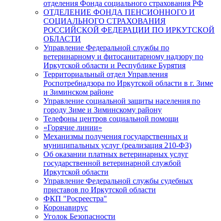
отделения Фонда социального страхования РФ
ОТДЕЛЕНИЕ ФОНДА ПЕНСИОННОГО И
СОЦИАЛЬНОГО СТРАХОВАНИЯ
РОССИЙСКОЙ ФЕДЕРАЦИИ ПО ИРКУТСКОЙ
ОБЛАСТИ
Управление Федеральной службы по
ветеринарному и фитосанитарному надзору по
Иркутской области и Республике Бурятия
Территориальный отдел Управления
Роспотребнадзора по Иркутской области в г. Зиме
и Зиминском районе
Управление социальной защиты населения по
городу Зиме и Зиминскому району
Телефоны центров социальной помощи
«Горячие линии»
Механизмы получения государственных и
муниципальных услуг (реализация 210-ФЗ)
Об оказании платных ветеринарных услуг
государственной ветеринарной службой
Иркутской области
Управление Федеральной службы судебных
приставов по Иркутской области
ФКП "Росреестра"
Коронавирус
Уголок Безопасности