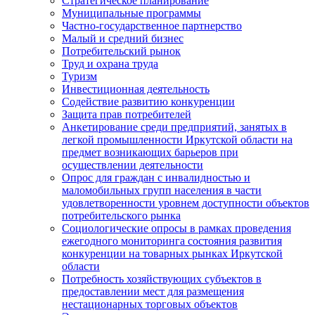
Стратегическое планирование
Муниципальные программы
Частно-государственное партнерство
Малый и средний бизнес
Потребительский рынок
Труд и охрана труда
Туризм
Инвестиционная деятельность
Содействие развитию конкуренции
Защита прав потребителей
Анкетирование среди предприятий, занятых в
легкой промышленности Иркутской области на
предмет возникающих барьеров при
осуществлении деятельности
Опрос для граждан с инвалидностью и
маломобильных групп населения в части
удовлетворенности уровнем доступности объектов
потребительского рынка
Социологические опросы в рамках проведения
ежегодного мониторинга состояния развития
конкуренции на товарных рынках Иркутской
области
Потребность хозяйствующих субъектов в
предоставлении мест для размещения
нестационарных торговых объектов