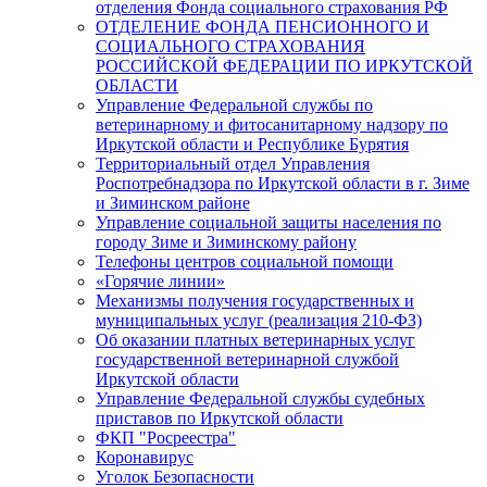
отделения Фонда социального страхования РФ
ОТДЕЛЕНИЕ ФОНДА ПЕНСИОННОГО И
СОЦИАЛЬНОГО СТРАХОВАНИЯ
РОССИЙСКОЙ ФЕДЕРАЦИИ ПО ИРКУТСКОЙ
ОБЛАСТИ
Управление Федеральной службы по
ветеринарному и фитосанитарному надзору по
Иркутской области и Республике Бурятия
Территориальный отдел Управления
Роспотребнадзора по Иркутской области в г. Зиме
и Зиминском районе
Управление социальной защиты населения по
городу Зиме и Зиминскому району
Телефоны центров социальной помощи
«Горячие линии»
Механизмы получения государственных и
муниципальных услуг (реализация 210-ФЗ)
Об оказании платных ветеринарных услуг
государственной ветеринарной службой
Иркутской области
Управление Федеральной службы судебных
приставов по Иркутской области
ФКП "Росреестра"
Коронавирус
Уголок Безопасности