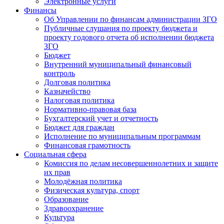
Электронные услуги
Финансы
Об Управлении по финансам администрации ЗГО
Публичные слушания по проекту бюджета и
проекту годового отчета об исполнении бюджета
ЗГО
Бюджет
Внутренний муниципальный финансовый
контроль
Долговая политика
Казначейство
Налоговая политика
Нормативно-правовая база
Бухгалтерский учет и отчетность
Бюджет для граждан
Исполнение по муниципальным программам
Финансовая грамотность
Социальная сфера
Комиссия по делам несовершеннолетних и защите
их прав
Молодёжная политика
Физическая культура, спорт
Образование
Здравоохранение
Культура