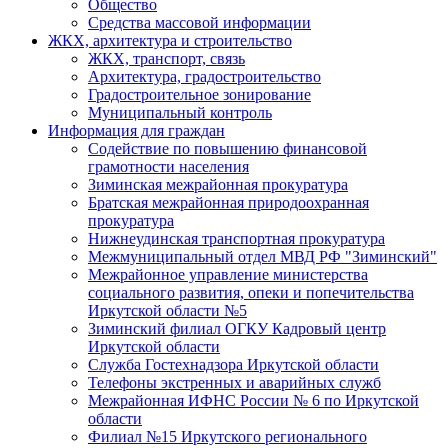
Общество
Средства массовой информации
ЖКХ, архитектура и строительство
ЖКХ, транспорт, связь
Архитектура, градостроительство
Градостроительное зонирование
Муниципальный контроль
Информация для граждан
Содействие по повышению финансовой
грамотности населения
Зиминская межрайонная прокуратура
Братская межрайонная природоохранная
прокуратура
Нижнеудинская транспортная прокуратура
Межмуниципальный отдел МВД РФ "Зиминский"
Межрайонное управление министерства
социального развития, опеки и попечительства
Иркутской области №5
Зиминский филиал ОГКУ Кадровый центр
Иркутской области
Служба Гостехнадзора Иркутской области
Телефоны экстренных и аварийных служб
Межрайонная ИФНС России № 6 по Иркутской
области
Филиал №15 Иркутского регионального