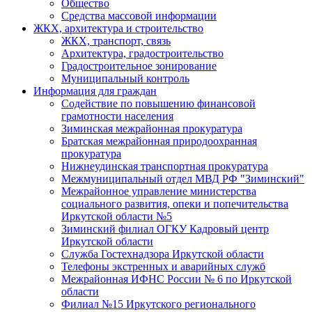
Общество
Средства массовой информации
ЖКХ, архитектура и строительство
ЖКХ, транспорт, связь
Архитектура, градостроительство
Градостроительное зонирование
Муниципальный контроль
Информация для граждан
Содействие по повышению финансовой
грамотности населения
Зиминская межрайонная прокуратура
Братская межрайонная природоохранная
прокуратура
Нижнеудинская транспортная прокуратура
Межмуниципальный отдел МВД РФ "Зиминский"
Межрайонное управление министерства
социального развития, опеки и попечительства
Иркутской области №5
Зиминский филиал ОГКУ Кадровый центр
Иркутской области
Служба Гостехнадзора Иркутской области
Телефоны экстренных и аварийных служб
Межрайонная ИФНС России № 6 по Иркутской
области
Филиал №15 Иркутского регионального