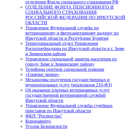
отделения Фонда социального страхования РФ
ОТДЕЛЕНИЕ ФОНДА ПЕНСИОННОГО И
СОЦИАЛЬНОГО СТРАХОВАНИЯ
РОССИЙСКОЙ ФЕДЕРАЦИИ ПО ИРКУТСКОЙ
ОБЛАСТИ
Управление Федеральной службы по
ветеринарному и фитосанитарному надзору по
Иркутской области и Республике Бурятия
Территориальный отдел Управления
Роспотребнадзора по Иркутской области в г. Зиме
и Зиминском районе
Управление социальной защиты населения по
городу Зиме и Зиминскому району
Телефоны центров социальной помощи
«Горячие линии»
Механизмы получения государственных и
муниципальных услуг (реализация 210-ФЗ)
Об оказании платных ветеринарных услуг
государственной ветеринарной службой
Иркутской области
Управление Федеральной службы судебных
приставов по Иркутской области
ФКП "Росреестра"
Коронавирус
Уголок Безопасности