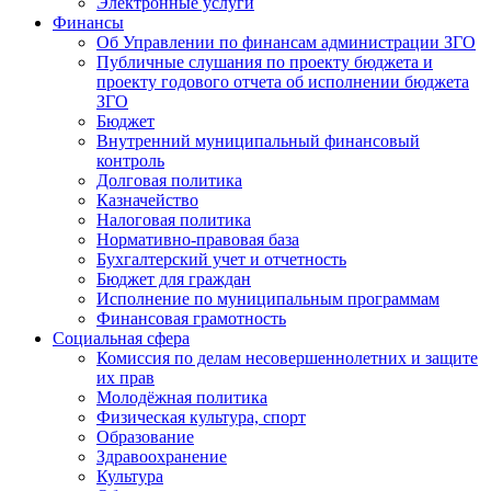
Электронные услуги
Финансы
Об Управлении по финансам администрации ЗГО
Публичные слушания по проекту бюджета и
проекту годового отчета об исполнении бюджета
ЗГО
Бюджет
Внутренний муниципальный финансовый
контроль
Долговая политика
Казначейство
Налоговая политика
Нормативно-правовая база
Бухгалтерский учет и отчетность
Бюджет для граждан
Исполнение по муниципальным программам
Финансовая грамотность
Социальная сфера
Комиссия по делам несовершеннолетних и защите
их прав
Молодёжная политика
Физическая культура, спорт
Образование
Здравоохранение
Культура