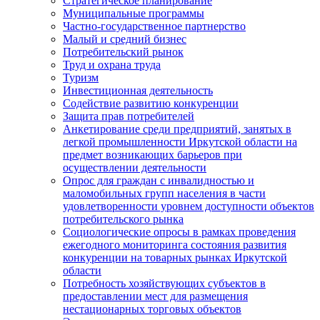
Стратегическое планирование
Муниципальные программы
Частно-государственное партнерство
Малый и средний бизнес
Потребительский рынок
Труд и охрана труда
Туризм
Инвестиционная деятельность
Содействие развитию конкуренции
Защита прав потребителей
Анкетирование среди предприятий, занятых в
легкой промышленности Иркутской области на
предмет возникающих барьеров при
осуществлении деятельности
Опрос для граждан с инвалидностью и
маломобильных групп населения в части
удовлетворенности уровнем доступности объектов
потребительского рынка
Социологические опросы в рамках проведения
ежегодного мониторинга состояния развития
конкуренции на товарных рынках Иркутской
области
Потребность хозяйствующих субъектов в
предоставлении мест для размещения
нестационарных торговых объектов