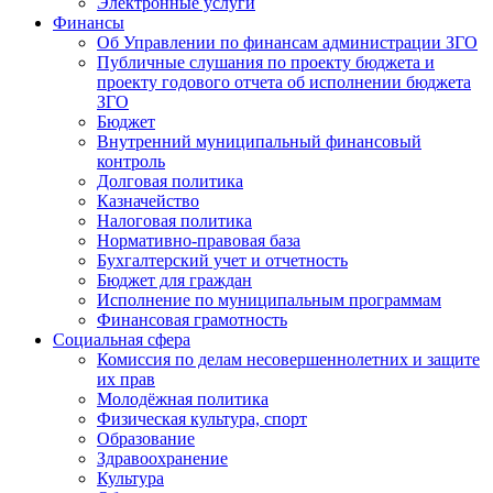
Электронные услуги
Финансы
Об Управлении по финансам администрации ЗГО
Публичные слушания по проекту бюджета и
проекту годового отчета об исполнении бюджета
ЗГО
Бюджет
Внутренний муниципальный финансовый
контроль
Долговая политика
Казначейство
Налоговая политика
Нормативно-правовая база
Бухгалтерский учет и отчетность
Бюджет для граждан
Исполнение по муниципальным программам
Финансовая грамотность
Социальная сфера
Комиссия по делам несовершеннолетних и защите
их прав
Молодёжная политика
Физическая культура, спорт
Образование
Здравоохранение
Культура