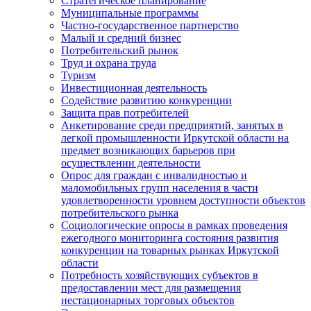
Стратегическое планирование
Муниципальные программы
Частно-государственное партнерство
Малый и средний бизнес
Потребительский рынок
Труд и охрана труда
Туризм
Инвестиционная деятельность
Содействие развитию конкуренции
Защита прав потребителей
Анкетирование среди предприятий, занятых в
легкой промышленности Иркутской области на
предмет возникающих барьеров при
осуществлении деятельности
Опрос для граждан с инвалидностью и
маломобильных групп населения в части
удовлетворенности уровнем доступности объектов
потребительского рынка
Социологические опросы в рамках проведения
ежегодного мониторинга состояния развития
конкуренции на товарных рынках Иркутской
области
Потребность хозяйствующих субъектов в
предоставлении мест для размещения
нестационарных торговых объектов