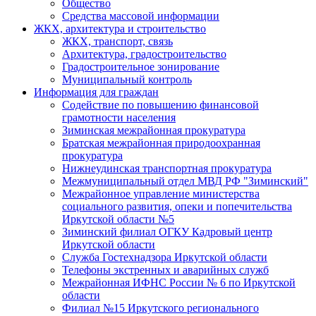
Общество
Средства массовой информации
ЖКХ, архитектура и строительство
ЖКХ, транспорт, связь
Архитектура, градостроительство
Градостроительное зонирование
Муниципальный контроль
Информация для граждан
Содействие по повышению финансовой
грамотности населения
Зиминская межрайонная прокуратура
Братская межрайонная природоохранная
прокуратура
Нижнеудинская транспортная прокуратура
Межмуниципальный отдел МВД РФ "Зиминский"
Межрайонное управление министерства
социального развития, опеки и попечительства
Иркутской области №5
Зиминский филиал ОГКУ Кадровый центр
Иркутской области
Служба Гостехнадзора Иркутской области
Телефоны экстренных и аварийных служб
Межрайонная ИФНС России № 6 по Иркутской
области
Филиал №15 Иркутского регионального