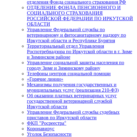
отделения Фонда социального страхования РФ
ОТДЕЛЕНИЕ ФОНДА ПЕНСИОННОГО И
СОЦИАЛЬНОГО СТРАХОВАНИЯ
РОССИЙСКОЙ ФЕДЕРАЦИИ ПО ИРКУТСКОЙ
ОБЛАСТИ
Управление Федеральной службы по
ветеринарному и фитосанитарному надзору по
Иркутской области и Республике Бурятия
Территориальный отдел Управления
Роспотребнадзора по Иркутской области в г. Зиме
и Зиминском районе
Управление социальной защиты населения по
городу Зиме и Зиминскому району
Телефоны центров социальной помощи
«Горячие линии»
Механизмы получения государственных и
муниципальных услуг (реализация 210-ФЗ)
Об оказании платных ветеринарных услуг
государственной ветеринарной службой
Иркутской области
Управление Федеральной службы судебных
приставов по Иркутской области
ФКП "Росреестра"
Коронавирус
Уголок Безопасности