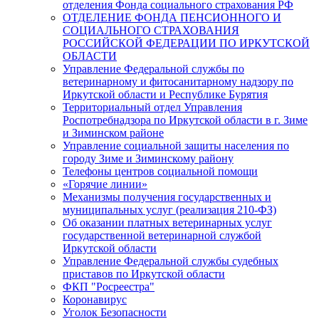
отделения Фонда социального страхования РФ
ОТДЕЛЕНИЕ ФОНДА ПЕНСИОННОГО И
СОЦИАЛЬНОГО СТРАХОВАНИЯ
РОССИЙСКОЙ ФЕДЕРАЦИИ ПО ИРКУТСКОЙ
ОБЛАСТИ
Управление Федеральной службы по
ветеринарному и фитосанитарному надзору по
Иркутской области и Республике Бурятия
Территориальный отдел Управления
Роспотребнадзора по Иркутской области в г. Зиме
и Зиминском районе
Управление социальной защиты населения по
городу Зиме и Зиминскому району
Телефоны центров социальной помощи
«Горячие линии»
Механизмы получения государственных и
муниципальных услуг (реализация 210-ФЗ)
Об оказании платных ветеринарных услуг
государственной ветеринарной службой
Иркутской области
Управление Федеральной службы судебных
приставов по Иркутской области
ФКП "Росреестра"
Коронавирус
Уголок Безопасности