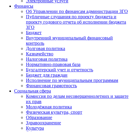
Электронные услуги
Финансы
Об Управлении по финансам администрации ЗГО
Публичные слушания по проекту бюджета и
проекту годового отчета об исполнении бюджета
ЗГО
Бюджет
Внутренний муниципальный финансовый
контроль
Долговая политика
Казначейство
Налоговая политика
Нормативно-правовая база
Бухгалтерский учет и отчетность
Бюджет для граждан
Исполнение по муниципальным программам
Финансовая грамотность
Социальная сфера
Комиссия по делам несовершеннолетних и защите
их прав
Молодёжная политика
Физическая культура, спорт
Образование
Здравоохранение
Культура