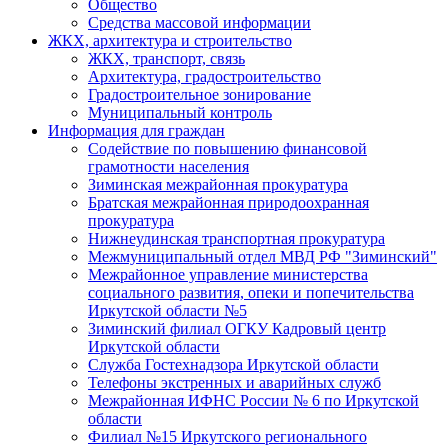
Общество
Средства массовой информации
ЖКХ, архитектура и строительство
ЖКХ, транспорт, связь
Архитектура, градостроительство
Градостроительное зонирование
Муниципальный контроль
Информация для граждан
Содействие по повышению финансовой
грамотности населения
Зиминская межрайонная прокуратура
Братская межрайонная природоохранная
прокуратура
Нижнеудинская транспортная прокуратура
Межмуниципальный отдел МВД РФ "Зиминский"
Межрайонное управление министерства
социального развития, опеки и попечительства
Иркутской области №5
Зиминский филиал ОГКУ Кадровый центр
Иркутской области
Служба Гостехнадзора Иркутской области
Телефоны экстренных и аварийных служб
Межрайонная ИФНС России № 6 по Иркутской
области
Филиал №15 Иркутского регионального