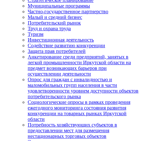
Стратегическое планирование
Муниципальные программы
Частно-государственное партнерство
Малый и средний бизнес
Потребительский рынок
Труд и охрана труда
Туризм
Инвестиционная деятельность
Содействие развитию конкуренции
Защита прав потребителей
Анкетирование среди предприятий, занятых в
легкой промышленности Иркутской области на
предмет возникающих барьеров при
осуществлении деятельности
Опрос для граждан с инвалидностью и
маломобильных групп населения в части
удовлетворенности уровнем доступности объектов
потребительского рынка
Социологические опросы в рамках проведения
ежегодного мониторинга состояния развития
конкуренции на товарных рынках Иркутской
области
Потребность хозяйствующих субъектов в
предоставлении мест для размещения
нестационарных торговых объектов