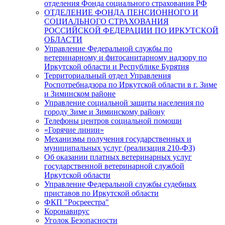
отделения Фонда социального страхования РФ
ОТДЕЛЕНИЕ ФОНДА ПЕНСИОННОГО И
СОЦИАЛЬНОГО СТРАХОВАНИЯ
РОССИЙСКОЙ ФЕДЕРАЦИИ ПО ИРКУТСКОЙ
ОБЛАСТИ
Управление Федеральной службы по
ветеринарному и фитосанитарному надзору по
Иркутской области и Республике Бурятия
Территориальный отдел Управления
Роспотребнадзора по Иркутской области в г. Зиме
и Зиминском районе
Управление социальной защиты населения по
городу Зиме и Зиминскому району
Телефоны центров социальной помощи
«Горячие линии»
Механизмы получения государственных и
муниципальных услуг (реализация 210-ФЗ)
Об оказании платных ветеринарных услуг
государственной ветеринарной службой
Иркутской области
Управление Федеральной службы судебных
приставов по Иркутской области
ФКП "Росреестра"
Коронавирус
Уголок Безопасности