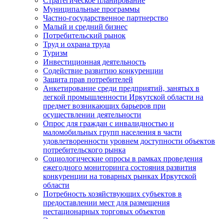
Стратегическое планирование
Муниципальные программы
Частно-государственное партнерство
Малый и средний бизнес
Потребительский рынок
Труд и охрана труда
Туризм
Инвестиционная деятельность
Содействие развитию конкуренции
Защита прав потребителей
Анкетирование среди предприятий, занятых в
легкой промышленности Иркутской области на
предмет возникающих барьеров при
осуществлении деятельности
Опрос для граждан с инвалидностью и
маломобильных групп населения в части
удовлетворенности уровнем доступности объектов
потребительского рынка
Социологические опросы в рамках проведения
ежегодного мониторинга состояния развития
конкуренции на товарных рынках Иркутской
области
Потребность хозяйствующих субъектов в
предоставлении мест для размещения
нестационарных торговых объектов