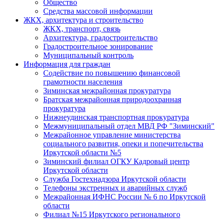
Общество
Средства массовой информации
ЖКХ, архитектура и строительство
ЖКХ, транспорт, связь
Архитектура, градостроительство
Градостроительное зонирование
Муниципальный контроль
Информация для граждан
Содействие по повышению финансовой
грамотности населения
Зиминская межрайонная прокуратура
Братская межрайонная природоохранная
прокуратура
Нижнеудинская транспортная прокуратура
Межмуниципальный отдел МВД РФ "Зиминский"
Межрайонное управление министерства
социального развития, опеки и попечительства
Иркутской области №5
Зиминский филиал ОГКУ Кадровый центр
Иркутской области
Служба Гостехнадзора Иркутской области
Телефоны экстренных и аварийных служб
Межрайонная ИФНС России № 6 по Иркутской
области
Филиал №15 Иркутского регионального