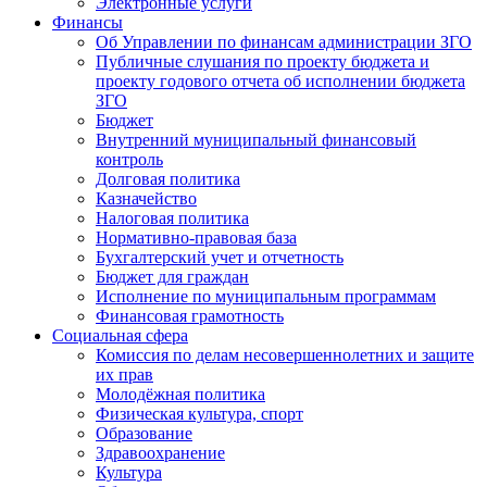
Электронные услуги
Финансы
Об Управлении по финансам администрации ЗГО
Публичные слушания по проекту бюджета и
проекту годового отчета об исполнении бюджета
ЗГО
Бюджет
Внутренний муниципальный финансовый
контроль
Долговая политика
Казначейство
Налоговая политика
Нормативно-правовая база
Бухгалтерский учет и отчетность
Бюджет для граждан
Исполнение по муниципальным программам
Финансовая грамотность
Социальная сфера
Комиссия по делам несовершеннолетних и защите
их прав
Молодёжная политика
Физическая культура, спорт
Образование
Здравоохранение
Культура