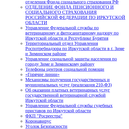
отделения Фонда социального страхования РФ
ОТДЕЛЕНИЕ ФОНДА ПЕНСИОННОГО И
СОЦИАЛЬНОГО СТРАХОВАНИЯ
РОССИЙСКОЙ ФЕДЕРАЦИИ ПО ИРКУТСКОЙ
ОБЛАСТИ
Управление Федеральной службы по
ветеринарному и фитосанитарному надзору по
Иркутской области и Республике Бурятия
Территориальный отдел Управления
Роспотребнадзора по Иркутской области в г. Зиме
и Зиминском районе
Управление социальной защиты населения по
городу Зиме и Зиминскому району
Телефоны центров социальной помощи
«Горячие линии»
Механизмы получения государственных и
муниципальных услуг (реализация 210-ФЗ)
Об оказании платных ветеринарных услуг
государственной ветеринарной службой
Иркутской области
Управление Федеральной службы судебных
приставов по Иркутской области
ФКП "Росреестра"
Коронавирус
Уголок Безопасности