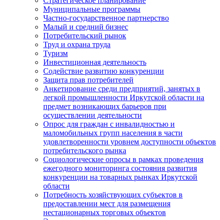
Стратегическое планирование
Муниципальные программы
Частно-государственное партнерство
Малый и средний бизнес
Потребительский рынок
Труд и охрана труда
Туризм
Инвестиционная деятельность
Содействие развитию конкуренции
Защита прав потребителей
Анкетирование среди предприятий, занятых в
легкой промышленности Иркутской области на
предмет возникающих барьеров при
осуществлении деятельности
Опрос для граждан с инвалидностью и
маломобильных групп населения в части
удовлетворенности уровнем доступности объектов
потребительского рынка
Социологические опросы в рамках проведения
ежегодного мониторинга состояния развития
конкуренции на товарных рынках Иркутской
области
Потребность хозяйствующих субъектов в
предоставлении мест для размещения
нестационарных торговых объектов