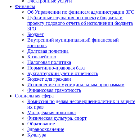
Электронные услуги
Финансы
Об Управлении по финансам администрации ЗГО
Публичные слушания по проекту бюджета и
проекту годового отчета об исполнении бюджета
ЗГО
Бюджет
Внутренний муниципальный финансовый
контроль
Долговая политика
Казначейство
Налоговая политика
Нормативно-правовая база
Бухгалтерский учет и отчетность
Бюджет для граждан
Исполнение по муниципальным программам
Финансовая грамотность
Социальная сфера
Комиссия по делам несовершеннолетних и защите
их прав
Молодёжная политика
Физическая культура, спорт
Образование
Здравоохранение
Культура