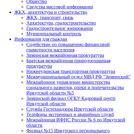
Общество
Средства массовой информации
ЖКХ, архитектура и строительство
ЖКХ, транспорт, связь
Архитектура, градостроительство
Градостроительное зонирование
Муниципальный контроль
Информация для граждан
Содействие по повышению финансовой
грамотности населения
Зиминская межрайонная прокуратура
Братская межрайонная природоохранная
прокуратура
Нижнеудинская транспортная прокуратура
Межмуниципальный отдел МВД РФ "Зиминский"
Межрайонное управление министерства
социального развития, опеки и попечительства
Иркутской области №5
Зиминский филиал ОГКУ Кадровый центр
Иркутской области
Служба Гостехнадзора Иркутской области
Телефоны экстренных и аварийных служб
Межрайонная ИФНС России № 6 по Иркутской
области
Филиал №15 Иркутского регионального