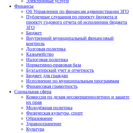
Электронные услуги
Финансы
Об Управлении по финансам администрации ЗГО
Публичные слушания по проекту бюджета и
проекту годового отчета об исполнении бюджета
ЗГО
Бюджет
Внутренний муниципальный финансовый
контроль
Долговая политика
Казначейство
Налоговая политика
Нормативно-правовая база
Бухгалтерский учет и отчетность
Бюджет для граждан
Исполнение по муниципальным программам
Финансовая грамотность
Социальная сфера
Комиссия по делам несовершеннолетних и защите
их прав
Молодёжная политика
Физическая культура, спорт
Образование
Здравоохранение
Культура