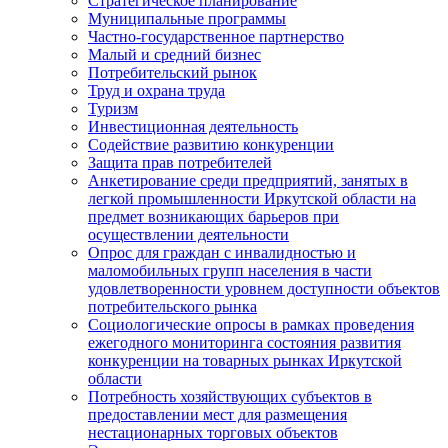
Стратегическое планирование
Муниципальные программы
Частно-государственное партнерство
Малый и средний бизнес
Потребительский рынок
Труд и охрана труда
Туризм
Инвестиционная деятельность
Содействие развитию конкуренции
Защита прав потребителей
Анкетирование среди предприятий, занятых в
легкой промышленности Иркутской области на
предмет возникающих барьеров при
осуществлении деятельности
Опрос для граждан с инвалидностью и
маломобильных групп населения в части
удовлетворенности уровнем доступности объектов
потребительского рынка
Социологические опросы в рамках проведения
ежегодного мониторинга состояния развития
конкуренции на товарных рынках Иркутской
области
Потребность хозяйствующих субъектов в
предоставлении мест для размещения
нестационарных торговых объектов