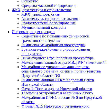
Общество
Средства массовой информации
ЖКХ, архитектура и строительство
ЖКХ, транспорт, связь
Архитектура, градостроительство
Градостроительное зонирование
Муниципальный контроль
Информация для граждан
Содействие по повышению финансовой
грамотности населения
Зиминская межрайонная прокуратура
Братская межрайонная природоохранная
прокуратура
Нижнеудинская транспортная прокуратура
Межмуниципальный отдел МВД РФ "Зиминский"
Межрайонное управление министерства
социального развития, опеки и попечительства
Иркутской области №5
Зиминский филиал ОГКУ Кадровый центр
Иркутской области
Служба Гостехнадзора Иркутской области
Телефоны экстренных и аварийных служб
Межрайонная ИФНС России № 6 по Иркутской
области
Филиал №15 Иркутского регионального