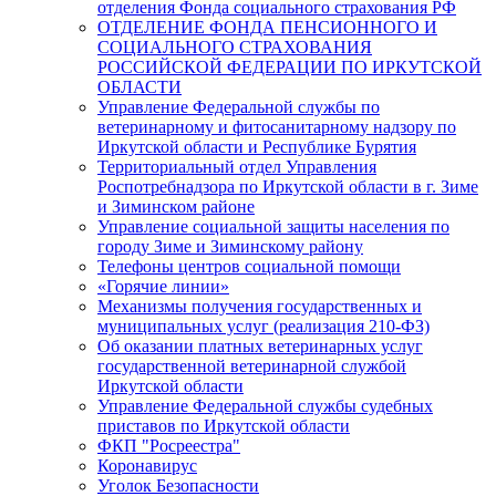
отделения Фонда социального страхования РФ
ОТДЕЛЕНИЕ ФОНДА ПЕНСИОННОГО И
СОЦИАЛЬНОГО СТРАХОВАНИЯ
РОССИЙСКОЙ ФЕДЕРАЦИИ ПО ИРКУТСКОЙ
ОБЛАСТИ
Управление Федеральной службы по
ветеринарному и фитосанитарному надзору по
Иркутской области и Республике Бурятия
Территориальный отдел Управления
Роспотребнадзора по Иркутской области в г. Зиме
и Зиминском районе
Управление социальной защиты населения по
городу Зиме и Зиминскому району
Телефоны центров социальной помощи
«Горячие линии»
Механизмы получения государственных и
муниципальных услуг (реализация 210-ФЗ)
Об оказании платных ветеринарных услуг
государственной ветеринарной службой
Иркутской области
Управление Федеральной службы судебных
приставов по Иркутской области
ФКП "Росреестра"
Коронавирус
Уголок Безопасности