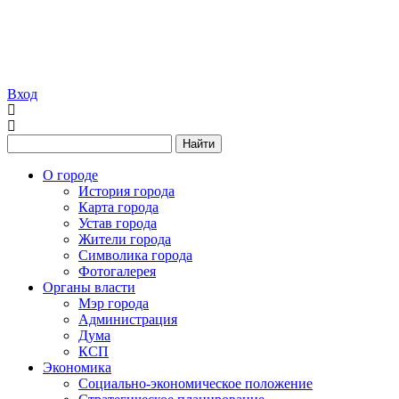
Вход
Найти
О городе
История города
Карта города
Устав города
Жители города
Символика города
Фотогалерея
Органы власти
Мэр города
Администрация
Дума
КСП
Экономика
Социально-экономическое положение