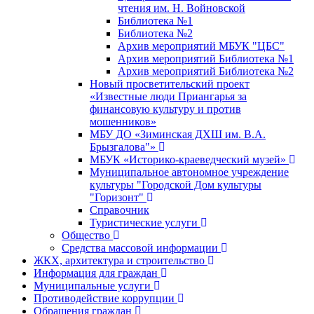
чтения им. Н. Войновской
Библиотека №1
Библиотека №2
Архив мероприятий МБУК "ЦБС"
Архив мероприятий Библиотека №1
Архив мероприятий Библиотека №2
Новый просветительский проект
«Известные люди Приангарья за
финансовую культуру и против
мошенников»
МБУ ДО «Зиминская ДХШ им. В.А.
Брызгалова"»
МБУК «Историко-краеведческий музей»
Муниципальное автономное учреждение
культуры "Городской Дом культуры
"Горизонт"
Справочник
Туристические услуги
Общество
Средства массовой информации
ЖКХ, архитектура и строительство
Информация для граждан
Муниципальные услуги
Противодействие коррупции
Обращения граждан