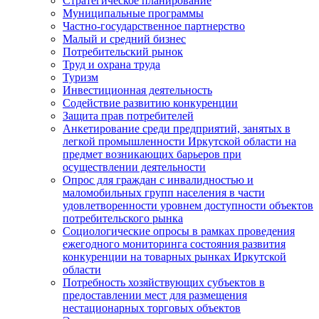
Стратегическое планирование
Муниципальные программы
Частно-государственное партнерство
Малый и средний бизнес
Потребительский рынок
Труд и охрана труда
Туризм
Инвестиционная деятельность
Содействие развитию конкуренции
Защита прав потребителей
Анкетирование среди предприятий, занятых в
легкой промышленности Иркутской области на
предмет возникающих барьеров при
осуществлении деятельности
Опрос для граждан с инвалидностью и
маломобильных групп населения в части
удовлетворенности уровнем доступности объектов
потребительского рынка
Социологические опросы в рамках проведения
ежегодного мониторинга состояния развития
конкуренции на товарных рынках Иркутской
области
Потребность хозяйствующих субъектов в
предоставлении мест для размещения
нестационарных торговых объектов