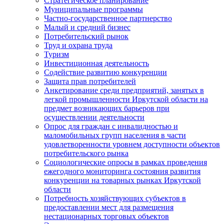
Стратегическое планирование
Муниципальные программы
Частно-государственное партнерство
Малый и средний бизнес
Потребительский рынок
Труд и охрана труда
Туризм
Инвестиционная деятельность
Содействие развитию конкуренции
Защита прав потребителей
Анкетирование среди предприятий, занятых в
легкой промышленности Иркутской области на
предмет возникающих барьеров при
осуществлении деятельности
Опрос для граждан с инвалидностью и
маломобильных групп населения в части
удовлетворенности уровнем доступности объектов
потребительского рынка
Социологические опросы в рамках проведения
ежегодного мониторинга состояния развития
конкуренции на товарных рынках Иркутской
области
Потребность хозяйствующих субъектов в
предоставлении мест для размещения
нестационарных торговых объектов