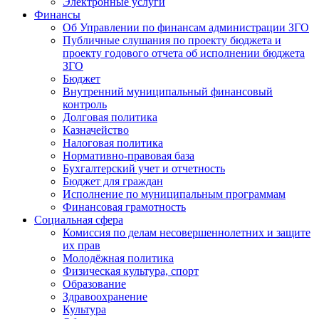
Электронные услуги
Финансы
Об Управлении по финансам администрации ЗГО
Публичные слушания по проекту бюджета и
проекту годового отчета об исполнении бюджета
ЗГО
Бюджет
Внутренний муниципальный финансовый
контроль
Долговая политика
Казначейство
Налоговая политика
Нормативно-правовая база
Бухгалтерский учет и отчетность
Бюджет для граждан
Исполнение по муниципальным программам
Финансовая грамотность
Социальная сфера
Комиссия по делам несовершеннолетних и защите
их прав
Молодёжная политика
Физическая культура, спорт
Образование
Здравоохранение
Культура