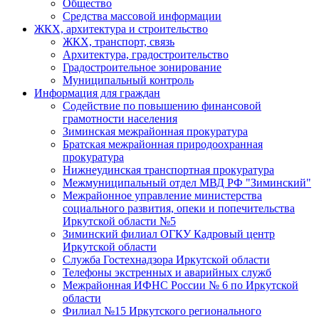
Общество
Средства массовой информации
ЖКХ, архитектура и строительство
ЖКХ, транспорт, связь
Архитектура, градостроительство
Градостроительное зонирование
Муниципальный контроль
Информация для граждан
Содействие по повышению финансовой
грамотности населения
Зиминская межрайонная прокуратура
Братская межрайонная природоохранная
прокуратура
Нижнеудинская транспортная прокуратура
Межмуниципальный отдел МВД РФ "Зиминский"
Межрайонное управление министерства
социального развития, опеки и попечительства
Иркутской области №5
Зиминский филиал ОГКУ Кадровый центр
Иркутской области
Служба Гостехнадзора Иркутской области
Телефоны экстренных и аварийных служб
Межрайонная ИФНС России № 6 по Иркутской
области
Филиал №15 Иркутского регионального