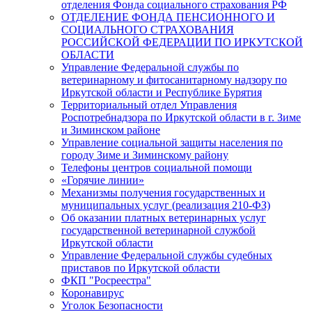
отделения Фонда социального страхования РФ
ОТДЕЛЕНИЕ ФОНДА ПЕНСИОННОГО И
СОЦИАЛЬНОГО СТРАХОВАНИЯ
РОССИЙСКОЙ ФЕДЕРАЦИИ ПО ИРКУТСКОЙ
ОБЛАСТИ
Управление Федеральной службы по
ветеринарному и фитосанитарному надзору по
Иркутской области и Республике Бурятия
Территориальный отдел Управления
Роспотребнадзора по Иркутской области в г. Зиме
и Зиминском районе
Управление социальной защиты населения по
городу Зиме и Зиминскому району
Телефоны центров социальной помощи
«Горячие линии»
Механизмы получения государственных и
муниципальных услуг (реализация 210-ФЗ)
Об оказании платных ветеринарных услуг
государственной ветеринарной службой
Иркутской области
Управление Федеральной службы судебных
приставов по Иркутской области
ФКП "Росреестра"
Коронавирус
Уголок Безопасности