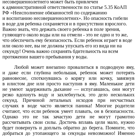
несовершеннолетнего может быть привлечен
к административной ответственности по статье 5.35 КоАП
РФ «Неисполнение обязанностей по содержанию
и воспитанию несовершеннолетних». Но опасность гибели
в воде для ребенка сохраняется и в присутствии взрослого.
Важно знать, что держать своего ребенка в поле зрения,
гуляющего около воды или на отмели - это не одно и то же,
что обеспечить ему безопасность. Если ребенок играет в воде
или около нее, вы не должны упускать его из вида ни на
секунду! Очень важно сохранять бдительность на всем
протяжении вашего пребывания у воды.
Любой может внезапно провалиться в подводную яму,
и даже если глубина небольшая, ребенок может потерять
равновесие, споткнувшись о корягу или кочку, завязнув
в илистом дне или просто наступив в яму. Маленькие дети
не умеют задерживать дыхание — испугавшись, они могут
резко вдохнуть воду и захлебнуться, это дело нескольких
секунд. Причиной летальных исходов при несчастных
случаях в воде часто является паника! Многие родители
считают, что если ребенок умеет плавать, он в безопасности.
Однако это не так зачастую дети не могут грамотно
рассчитывать свои силы. Достичь вплавь цели мало, нужно
будет повернуть и доплыть обратно до берега. Помните, что
добраться до утопающего за секунды невозможно! Именно