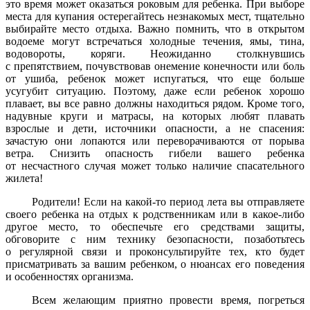
это время может оказаться роковым для ребенка. При выборе
места для купания остерегайтесь незнакомых мест, тщательно
выбирайте место отдыха. Важно помнить, что в открытом
водоеме могут встречаться холодные течения, ямы, тина,
водовороты, коряги. Неожиданно столкнувшись
с препятствием, почувствовав онемение конечности или боль
от ушиба, ребенок может испугаться, что еще больше
усугубит ситуацию. Поэтому, даже если ребенок хорошо
плавает, вы все равно должны находиться рядом. Кроме того,
надувные круги и матрасы, на которых любят плавать
взрослые и дети, источники опасности, а не спасения:
зачастую они лопаются или переворачиваются от порыва
ветра. Снизить опасность гибели вашего ребенка
от несчастного случая может только наличие спасательного
жилета!
Родители! Если на какой-то период лета вы отправляете
своего ребенка на отдых к родственникам или в какое-либо
другое место, то обеспечьте его средствами защиты,
обговорите с ним технику безопасности, позаботьтесь
о регулярной связи и проконсультируйте тех, кто будет
присматривать за вашим ребенком, о нюансах его поведения
и особенностях организма.
Всем желающим приятно провести время, погреться