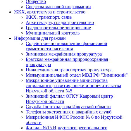
Общество
Средства массовой информации
ЖКХ, архитектура и строительство
ЖКХ, транспорт, связь
Архитектура, градостроительство
Градостроительное зонирование
Муниципальный контроль
Информация для граждан
Содействие по повышению финансовой
грамотности населения
Зиминская межрайонная прокуратура
Братская межрайонная природоохранная
прокуратура
Нижнеудинская транспортная прокуратура
Межмуниципальный отдел МВД РФ "Зиминский"
Межрайонное управление министерства
социального развития, опеки и попечительства
Иркутской области №5
Зиминский филиал ОГКУ Кадровый центр
Иркутской области
Служба Гостехнадзора Иркутской области
Телефоны экстренных и аварийных служб
Межрайонная ИФНС России № 6 по Иркутской
области
Филиал №15 Иркутского регионального