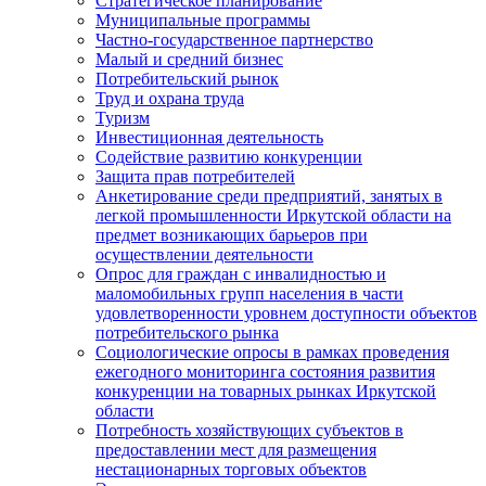
Стратегическое планирование
Муниципальные программы
Частно-государственное партнерство
Малый и средний бизнес
Потребительский рынок
Труд и охрана труда
Туризм
Инвестиционная деятельность
Содействие развитию конкуренции
Защита прав потребителей
Анкетирование среди предприятий, занятых в
легкой промышленности Иркутской области на
предмет возникающих барьеров при
осуществлении деятельности
Опрос для граждан с инвалидностью и
маломобильных групп населения в части
удовлетворенности уровнем доступности объектов
потребительского рынка
Социологические опросы в рамках проведения
ежегодного мониторинга состояния развития
конкуренции на товарных рынках Иркутской
области
Потребность хозяйствующих субъектов в
предоставлении мест для размещения
нестационарных торговых объектов