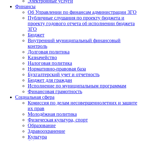
Электронные услуги
Финансы
Об Управлении по финансам администрации ЗГО
Публичные слушания по проекту бюджета и
проекту годового отчета об исполнении бюджета
ЗГО
Бюджет
Внутренний муниципальный финансовый
контроль
Долговая политика
Казначейство
Налоговая политика
Нормативно-правовая база
Бухгалтерский учет и отчетность
Бюджет для граждан
Исполнение по муниципальным программам
Финансовая грамотность
Социальная сфера
Комиссия по делам несовершеннолетних и защите
их прав
Молодёжная политика
Физическая культура, спорт
Образование
Здравоохранение
Культура