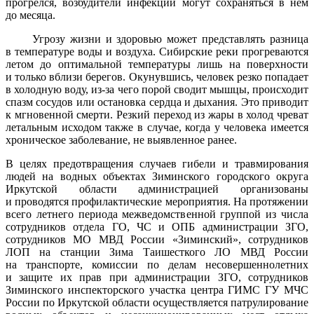
прогрелся, возбудители инфекций могут сохраняться в нем
до месяца.
Угрозу жизни и здоровью может представлять разница
в температуре воды и воздуха. Сибирские реки прогреваются
летом до оптимальной температуры лишь на поверхности
и только вблизи берегов. Окунувшись, человек резко попадает
в холодную воду, из-за чего порой сводит мышцы, происходит
спазм сосудов или остановка сердца и дыхания. Это приводит
к мгновенной смерти. Резкий переход из жары в холод чреват
летальным исходом также в случае, когда у человека имеется
хроническое заболевание, не выявленное ранее.
В целях предотвращения случаев гибели и травмирования
людей на водных объектах Зиминского городского округа
Иркутской области администрацией организованы
и проводятся профилактические мероприятия. На протяжении
всего летнего периода межведомственной группой из числа
сотрудников отдела ГО, ЧС и ОПБ администрации ЗГО,
сотрудников МО МВД России «Зиминский», сотрудников
ЛОП на станции Зима Таишесткого ЛО МВД России
на транспорте, комиссии по делам несовершеннолетних
и защите их прав при администрации ЗГО, сотрудников
Зиминского инспекторского участка центра ГИМС ГУ МЧС
России по Иркутской области осуществляется патрулирование