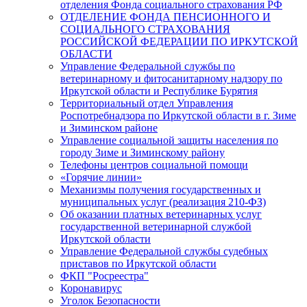
отделения Фонда социального страхования РФ
ОТДЕЛЕНИЕ ФОНДА ПЕНСИОННОГО И
СОЦИАЛЬНОГО СТРАХОВАНИЯ
РОССИЙСКОЙ ФЕДЕРАЦИИ ПО ИРКУТСКОЙ
ОБЛАСТИ
Управление Федеральной службы по
ветеринарному и фитосанитарному надзору по
Иркутской области и Республике Бурятия
Территориальный отдел Управления
Роспотребнадзора по Иркутской области в г. Зиме
и Зиминском районе
Управление социальной защиты населения по
городу Зиме и Зиминскому району
Телефоны центров социальной помощи
«Горячие линии»
Механизмы получения государственных и
муниципальных услуг (реализация 210-ФЗ)
Об оказании платных ветеринарных услуг
государственной ветеринарной службой
Иркутской области
Управление Федеральной службы судебных
приставов по Иркутской области
ФКП "Росреестра"
Коронавирус
Уголок Безопасности