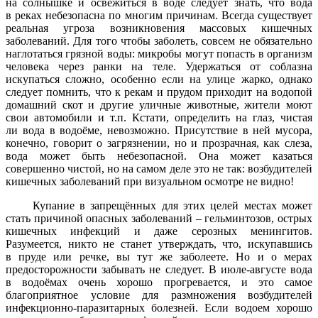
на солнышке и освежиться в воде следует знать, что вода
в реках небезопасна по многим причинам. Всегда существует
реальная угроза возникновения массовых кишечных
заболеваний. Для того чтобы заболеть, совсем не обязательно
наглотаться грязной воды: микробы могут попасть в организм
человека через ранки на теле. Удержаться от соблазна
искупаться сложно, особенно если на улице жарко, однако
следует помнить, что к рекам и прудом приходит на водопой
домашний скот и другие уличные животные, жители моют
свои автомобили и т.п. Кстати, определить на глаз, чистая
ли вода в водоёме, невозможно. Присутствие в ней мусора,
конечно, говорит о загрязнении, но и прозрачная, как слеза,
вода может быть небезопасной. Она может казаться
совершенно чистой, но на самом деле это не так: возбудителей
кишечных заболеваний при визуальном осмотре не видно!
Купание в запрещённых для этих целей местах может
стать причиной опасных заболеваний – гельминтозов, острых
кишечных инфекций и даже серозных менингитов.
Разумеется, никто не станет утверждать, что, искупавшись
в пруде или речке, вы тут же заболеете. Но и о мерах
предосторожности забывать не следует. В июле-августе вода
в водоёмах очень хорошо прогревается, и это самое
благоприятное условие для размножения возбудителей
инфекционно-паразитарных болезней. Если водоем хорошо