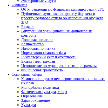
Электронные услуги
Финансы
Об Управлении по финансам администрации ЗГО
Публичные слушания по проекту бюджета и
проекту годового отчета об исполнении бюджета
ЗГО
Бюджет
Внутренний муниципальный финансовый
контроль
Долговая политика
Казначейство
Налоговая политика
Нормативно-правовая база
Бухгалтерский учет и отчетность
Бюджет для граждан
Исполнение по муниципальным программам
Финансовая грамотность
Социальная сфера
Комиссия по делам несовершеннолетних и защите
их прав
Молодёжная политика
Физическая культура, спорт
Образование
Здравоохранение
Культура