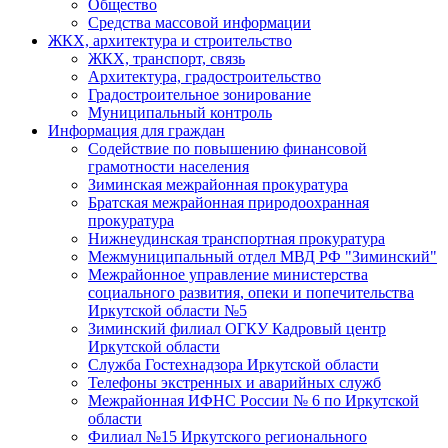
Общество
Средства массовой информации
ЖКХ, архитектура и строительство
ЖКХ, транспорт, связь
Архитектура, градостроительство
Градостроительное зонирование
Муниципальный контроль
Информация для граждан
Содействие по повышению финансовой
грамотности населения
Зиминская межрайонная прокуратура
Братская межрайонная природоохранная
прокуратура
Нижнеудинская транспортная прокуратура
Межмуниципальный отдел МВД РФ "Зиминский"
Межрайонное управление министерства
социального развития, опеки и попечительства
Иркутской области №5
Зиминский филиал ОГКУ Кадровый центр
Иркутской области
Служба Гостехнадзора Иркутской области
Телефоны экстренных и аварийных служб
Межрайонная ИФНС России № 6 по Иркутской
области
Филиал №15 Иркутского регионального