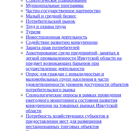
Стратегическое планирование
Муниципальные программы
Частно-государственное партнерство
Малый и средний бизнес
Потребительский рынок
Труд и охрана труда
Туризм
Инвестиционная деятельность
Содействие развитию конкуренции
Защита прав потребителей
Анкетирование среди предприятий, занятых в
легкой промышленности Иркутской области на
предмет возникающих барьеров при
осуществлении деятельности
Опрос для граждан с инвалидностью и
маломобильных групп населения в части
удовлетворенности уровнем доступности объектов
потребительского рынка
Социологические опросы в рамках проведения
ежегодного мониторинга состояния развития
конкуренции на товарных рынках Иркутской
области
Потребность хозяйствующих субъектов в
предоставлении мест для размещения
нестационарных торговых объектов