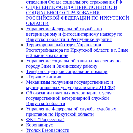
отделения Фонда социального страхования РФ
ОТДЕЛЕНИЕ ФОНДА ПЕНСИОННОГО И
СОЦИАЛЬНОГО СТРАХОВАНИЯ
РОССИЙСКОЙ ФЕДЕРАЦИИ ПО ИРКУТСКОЙ
ОБЛАСТИ
Управление Федеральной службы по
ветеринарному и фитосанитарному надзору по
Иркутской области и Республике Бурятия
Территориальный отдел Управления
Роспотребнадзора по Иркутской области в г. Зиме
и Зиминском районе
Управление социальной защиты населения по
городу Зиме и Зиминскому району
Телефоны центров социальной помощи
«Горячие линии»
Механизмы получения государственных и
муниципальных услуг (реализация 210-ФЗ)
Об оказании платных ветеринарных услуг
государственной ветеринарной службой
Иркутской области
Управление Федеральной службы судебных
приставов по Иркутской области
ФКП "Росреестра"
Коронавирус
Уголок Безопасности