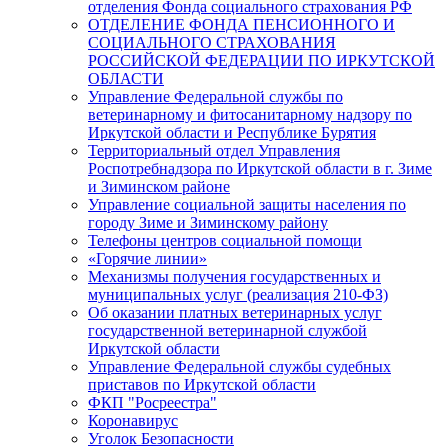
отделения Фонда социального страхования РФ
ОТДЕЛЕНИЕ ФОНДА ПЕНСИОННОГО И
СОЦИАЛЬНОГО СТРАХОВАНИЯ
РОССИЙСКОЙ ФЕДЕРАЦИИ ПО ИРКУТСКОЙ
ОБЛАСТИ
Управление Федеральной службы по
ветеринарному и фитосанитарному надзору по
Иркутской области и Республике Бурятия
Территориальный отдел Управления
Роспотребнадзора по Иркутской области в г. Зиме
и Зиминском районе
Управление социальной защиты населения по
городу Зиме и Зиминскому району
Телефоны центров социальной помощи
«Горячие линии»
Механизмы получения государственных и
муниципальных услуг (реализация 210-ФЗ)
Об оказании платных ветеринарных услуг
государственной ветеринарной службой
Иркутской области
Управление Федеральной службы судебных
приставов по Иркутской области
ФКП "Росреестра"
Коронавирус
Уголок Безопасности