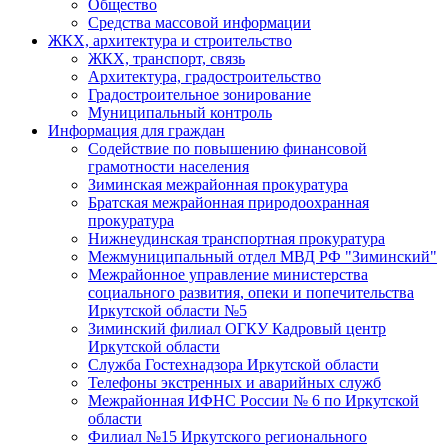
Общество
Средства массовой информации
ЖКХ, архитектура и строительство
ЖКХ, транспорт, связь
Архитектура, градостроительство
Градостроительное зонирование
Муниципальный контроль
Информация для граждан
Содействие по повышению финансовой
грамотности населения
Зиминская межрайонная прокуратура
Братская межрайонная природоохранная
прокуратура
Нижнеудинская транспортная прокуратура
Межмуниципальный отдел МВД РФ "Зиминский"
Межрайонное управление министерства
социального развития, опеки и попечительства
Иркутской области №5
Зиминский филиал ОГКУ Кадровый центр
Иркутской области
Служба Гостехнадзора Иркутской области
Телефоны экстренных и аварийных служб
Межрайонная ИФНС России № 6 по Иркутской
области
Филиал №15 Иркутского регионального