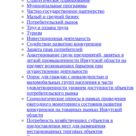
Стратегическое планирование
Муниципальные программы
Частно-государственное партнерство
Малый и средний бизнес
Потребительский рынок
Труд и охрана труда
Туризм
Инвестиционная деятельность
Содействие развитию конкуренции
Защита прав потребителей
Анкетирование среди предприятий, занятых в
легкой промышленности Иркутской области на
предмет возникающих барьеров при
осуществлении деятельности
Опрос для граждан с инвалидностью и
маломобильных групп населения в части
удовлетворенности уровнем доступности объектов
потребительского рынка
Социологические опросы в рамках проведения
ежегодного мониторинга состояния развития
конкуренции на товарных рынках Иркутской
области
Потребность хозяйствующих субъектов в
предоставлении мест для размещения
нестационарных торговых объектов