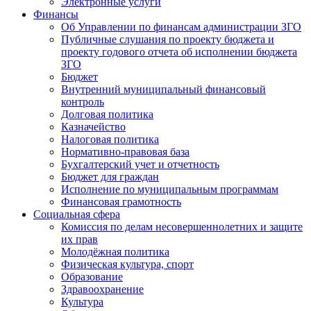
Электронные услуги
Финансы
Об Управлении по финансам администрации ЗГО
Публичные слушания по проекту бюджета и
проекту годового отчета об исполнении бюджета
ЗГО
Бюджет
Внутренний муниципальный финансовый
контроль
Долговая политика
Казначейство
Налоговая политика
Нормативно-правовая база
Бухгалтерский учет и отчетность
Бюджет для граждан
Исполнение по муниципальным программам
Финансовая грамотность
Социальная сфера
Комиссия по делам несовершеннолетних и защите
их прав
Молодёжная политика
Физическая культура, спорт
Образование
Здравоохранение
Культура