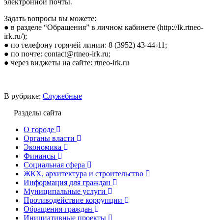
электронной почты.
Задать вопросы вы можете:
● в разделе “Обращения” в личном кабинете (http://lk.rtneo-
irk.ru/);
● по телефону горячей линии: 8 (3952) 43-44-11;
● по почте: contact@rtneo-irk.ru;
● через виджеты на сайте: rtneo-irk.ru
В рубрике:
Служебные
Разделы сайта
О городе
Органы власти
Экономика
Финансы
Социальная сфера
ЖКХ, архитектура и строительство
Информация для граждан
Муниципальные услуги
Противодействие коррупции
Обращения граждан
Инициативные проекты