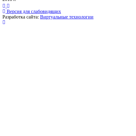
Версия для слабовидящих
Разработка сайта:
Виртуальные технологии
Публикация миниатюры
×
На сайте используются cookies для сбора и хранения
данных, необходимых для корректной работы сайта
и удобства посетителей.
Продолжая использовать наш сайт, Вы соглашаетесь
с
политикой по обработке ПД
.
Соглашаюсь