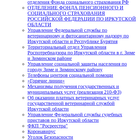
отделения Фонда социального страхования РФ
ОТДЕЛЕНИЕ ФОНДА ПЕНСИОННОГО И
СОЦИАЛЬНОГО СТРАХОВАНИЯ
РОССИЙСКОЙ ФЕДЕРАЦИИ ПО ИРКУТСКОЙ
ОБЛАСТИ
Управление Федеральной службы по
ветеринарному и фитосанитарному надзору по
Иркутской области и Республике Бурятия
Территориальный отдел Управления
Роспотребнадзора по Иркутской области в г. Зиме
и Зиминском районе
Управление социальной защиты населения по
городу Зиме и Зиминскому району
Телефоны центров социальной помощи
«Горячие линии»
Механизмы получения государственных и
муниципальных услуг (реализация 210-ФЗ)
Об оказании платных ветеринарных услуг
государственной ветеринарной службой
Иркутской области
Управление Федеральной службы судебных
приставов по Иркутской области
ФКП "Росреестра"
Коронавирус
Уголок Безопасности