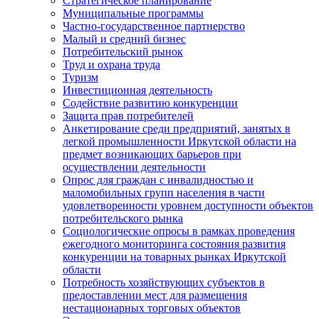
Стратегическое планирование
Муниципальные программы
Частно-государственное партнерство
Малый и средний бизнес
Потребительский рынок
Труд и охрана труда
Туризм
Инвестиционная деятельность
Содействие развитию конкуренции
Защита прав потребителей
Анкетирование среди предприятий, занятых в
легкой промышленности Иркутской области на
предмет возникающих барьеров при
осуществлении деятельности
Опрос для граждан с инвалидностью и
маломобильных групп населения в части
удовлетворенности уровнем доступности объектов
потребительского рынка
Социологические опросы в рамках проведения
ежегодного мониторинга состояния развития
конкуренции на товарных рынках Иркутской
области
Потребность хозяйствующих субъектов в
предоставлении мест для размещения
нестационарных торговых объектов