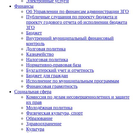
Электронные услуги
Финансы
Об Управлении по финансам администрации ЗГО
Публичные слушания по проекту бюджета и
проекту годового отчета об исполнении бюджета
ЗГО
Бюджет
Внутренний муниципальный финансовый
контроль
Долговая политика
Казначейство
Налоговая политика
Нормативно-правовая база
Бухгалтерский учет и отчетность
Бюджет для граждан
Исполнение по муниципальным программам
Финансовая грамотность
Социальная сфера
Комиссия по делам несовершеннолетних и защите
их прав
Молодёжная политика
Физическая культура, спорт
Образование
Здравоохранение
Культура