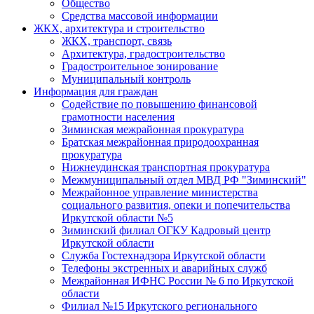
Общество
Средства массовой информации
ЖКХ, архитектура и строительство
ЖКХ, транспорт, связь
Архитектура, градостроительство
Градостроительное зонирование
Муниципальный контроль
Информация для граждан
Содействие по повышению финансовой
грамотности населения
Зиминская межрайонная прокуратура
Братская межрайонная природоохранная
прокуратура
Нижнеудинская транспортная прокуратура
Межмуниципальный отдел МВД РФ "Зиминский"
Межрайонное управление министерства
социального развития, опеки и попечительства
Иркутской области №5
Зиминский филиал ОГКУ Кадровый центр
Иркутской области
Служба Гостехнадзора Иркутской области
Телефоны экстренных и аварийных служб
Межрайонная ИФНС России № 6 по Иркутской
области
Филиал №15 Иркутского регионального