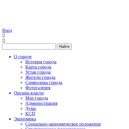
Вход
Найти
О городе
История города
Карта города
Устав города
Жители города
Символика города
Фотогалерея
Органы власти
Мэр города
Администрация
Дума
КСП
Экономика
Социально-экономическое положение