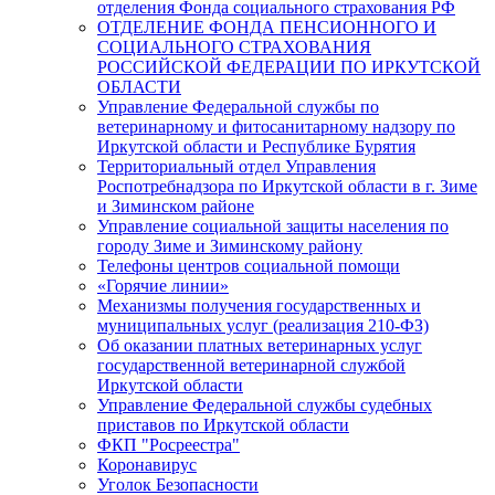
отделения Фонда социального страхования РФ
ОТДЕЛЕНИЕ ФОНДА ПЕНСИОННОГО И
СОЦИАЛЬНОГО СТРАХОВАНИЯ
РОССИЙСКОЙ ФЕДЕРАЦИИ ПО ИРКУТСКОЙ
ОБЛАСТИ
Управление Федеральной службы по
ветеринарному и фитосанитарному надзору по
Иркутской области и Республике Бурятия
Территориальный отдел Управления
Роспотребнадзора по Иркутской области в г. Зиме
и Зиминском районе
Управление социальной защиты населения по
городу Зиме и Зиминскому району
Телефоны центров социальной помощи
«Горячие линии»
Механизмы получения государственных и
муниципальных услуг (реализация 210-ФЗ)
Об оказании платных ветеринарных услуг
государственной ветеринарной службой
Иркутской области
Управление Федеральной службы судебных
приставов по Иркутской области
ФКП "Росреестра"
Коронавирус
Уголок Безопасности