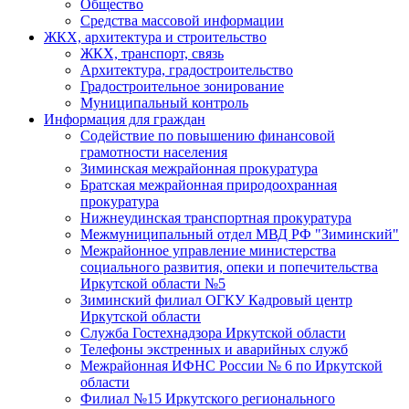
Общество
Средства массовой информации
ЖКХ, архитектура и строительство
ЖКХ, транспорт, связь
Архитектура, градостроительство
Градостроительное зонирование
Муниципальный контроль
Информация для граждан
Содействие по повышению финансовой
грамотности населения
Зиминская межрайонная прокуратура
Братская межрайонная природоохранная
прокуратура
Нижнеудинская транспортная прокуратура
Межмуниципальный отдел МВД РФ "Зиминский"
Межрайонное управление министерства
социального развития, опеки и попечительства
Иркутской области №5
Зиминский филиал ОГКУ Кадровый центр
Иркутской области
Служба Гостехнадзора Иркутской области
Телефоны экстренных и аварийных служб
Межрайонная ИФНС России № 6 по Иркутской
области
Филиал №15 Иркутского регионального