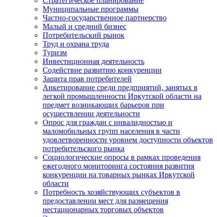
Стратегическое планирование
Муниципальные программы
Частно-государственное партнерство
Малый и средний бизнес
Потребительский рынок
Труд и охрана труда
Туризм
Инвестиционная деятельность
Содействие развитию конкуренции
Защита прав потребителей
Анкетирование среди предприятий, занятых в
легкой промышленности Иркутской области на
предмет возникающих барьеров при
осуществлении деятельности
Опрос для граждан с инвалидностью и
маломобильных групп населения в части
удовлетворенности уровнем доступности объектов
потребительского рынка
Социологические опросы в рамках проведения
ежегодного мониторинга состояния развития
конкуренции на товарных рынках Иркутской
области
Потребность хозяйствующих субъектов в
предоставлении мест для размещения
нестационарных торговых объектов