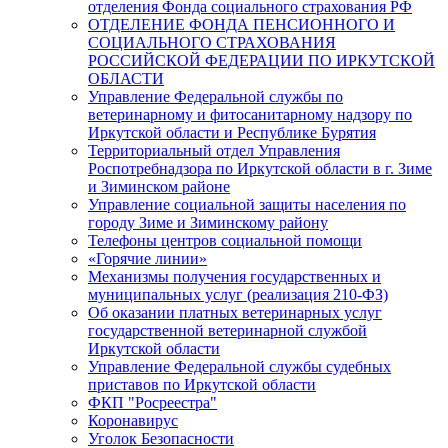
отделения Фонда социального страхования РФ
ОТДЕЛЕНИЕ ФОНДА ПЕНСИОННОГО И
СОЦИАЛЬНОГО СТРАХОВАНИЯ
РОССИЙСКОЙ ФЕДЕРАЦИИ ПО ИРКУТСКОЙ
ОБЛАСТИ
Управление Федеральной службы по
ветеринарному и фитосанитарному надзору по
Иркутской области и Республике Бурятия
Территориальный отдел Управления
Роспотребнадзора по Иркутской области в г. Зиме
и Зиминском районе
Управление социальной защиты населения по
городу Зиме и Зиминскому району
Телефоны центров социальной помощи
«Горячие линии»
Механизмы получения государственных и
муниципальных услуг (реализация 210-ФЗ)
Об оказании платных ветеринарных услуг
государственной ветеринарной службой
Иркутской области
Управление Федеральной службы судебных
приставов по Иркутской области
ФКП "Росреестра"
Коронавирус
Уголок Безопасности