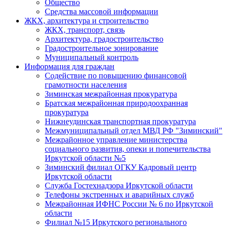
Общество
Средства массовой информации
ЖКХ, архитектура и строительство
ЖКХ, транспорт, связь
Архитектура, градостроительство
Градостроительное зонирование
Муниципальный контроль
Информация для граждан
Содействие по повышению финансовой
грамотности населения
Зиминская межрайонная прокуратура
Братская межрайонная природоохранная
прокуратура
Нижнеудинская транспортная прокуратура
Межмуниципальный отдел МВД РФ "Зиминский"
Межрайонное управление министерства
социального развития, опеки и попечительства
Иркутской области №5
Зиминский филиал ОГКУ Кадровый центр
Иркутской области
Служба Гостехнадзора Иркутской области
Телефоны экстренных и аварийных служб
Межрайонная ИФНС России № 6 по Иркутской
области
Филиал №15 Иркутского регионального