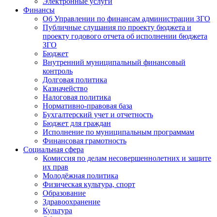
Электронные услуги
Финансы
Об Управлении по финансам администрации ЗГО
Публичные слушания по проекту бюджета и
проекту годового отчета об исполнении бюджета
ЗГО
Бюджет
Внутренний муниципальный финансовый
контроль
Долговая политика
Казначейство
Налоговая политика
Нормативно-правовая база
Бухгалтерский учет и отчетность
Бюджет для граждан
Исполнение по муниципальным программам
Финансовая грамотность
Социальная сфера
Комиссия по делам несовершеннолетних и защите
их прав
Молодёжная политика
Физическая культура, спорт
Образование
Здравоохранение
Культура