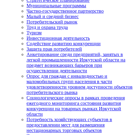
Стратегическое планирование
Муниципальные программы
Частно-государственное партнерство
Малый и средний бизнес
Потребительский рынок
Труд и охрана труда
Туризм
Инвестиционная деятельность
Содействие развитию конкуренции
Защита прав потребителей
Анкетирование среди предприятий, занятых в
легкой промышленности Иркутской области на
предмет возникающих барьеров при
осуществлении деятельности
Опрос для граждан с инвалидностью и
маломобильных групп населения в части
удовлетворенности уровнем доступности объектов
потребительского рынка
Социологические опросы в рамках проведения
ежегодного мониторинга состояния развития
конкуренции на товарных рынках Иркутской
области
Потребность хозяйствующих субъектов в
предоставлении мест для размещения
нестационарных торговых объектов