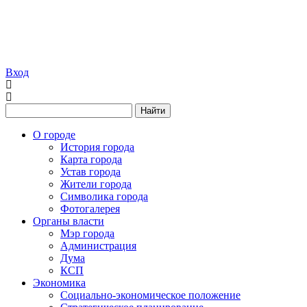
Вход
Найти
О городе
История города
Карта города
Устав города
Жители города
Символика города
Фотогалерея
Органы власти
Мэр города
Администрация
Дума
КСП
Экономика
Социально-экономическое положение