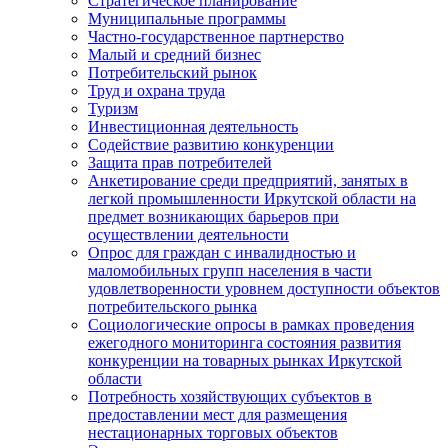
Стратегическое планирование
Муниципальные программы
Частно-государственное партнерство
Малый и средний бизнес
Потребительский рынок
Труд и охрана труда
Туризм
Инвестиционная деятельность
Содействие развитию конкуренции
Защита прав потребителей
Анкетирование среди предприятий, занятых в
легкой промышленности Иркутской области на
предмет возникающих барьеров при
осуществлении деятельности
Опрос для граждан с инвалидностью и
маломобильных групп населения в части
удовлетворенности уровнем доступности объектов
потребительского рынка
Социологические опросы в рамках проведения
ежегодного мониторинга состояния развития
конкуренции на товарных рынках Иркутской
области
Потребность хозяйствующих субъектов в
предоставлении мест для размещения
нестационарных торговых объектов