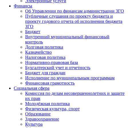
Электронные услуги
Финансы
Об Управлении по финансам администрации ЗГО
Публичные слушания по проекту бюджета и
проекту годового отчета об исполнении бюджета
ЗГО
Бюджет
Внутренний муниципальный финансовый
контроль
Долговая политика
Казначейство
Налоговая политика
Нормативно-правовая база
Бухгалтерский учет и отчетность
Бюджет для граждан
Исполнение по муниципальным программам
Финансовая грамотность
Социальная сфера
Комиссия по делам несовершеннолетних и защите
их прав
Молодёжная политика
Физическая культура, спорт
Образование
Здравоохранение
Культура