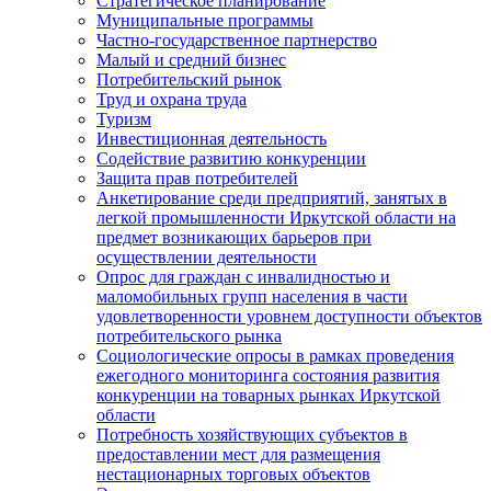
Стратегическое планирование
Муниципальные программы
Частно-государственное партнерство
Малый и средний бизнес
Потребительский рынок
Труд и охрана труда
Туризм
Инвестиционная деятельность
Содействие развитию конкуренции
Защита прав потребителей
Анкетирование среди предприятий, занятых в
легкой промышленности Иркутской области на
предмет возникающих барьеров при
осуществлении деятельности
Опрос для граждан с инвалидностью и
маломобильных групп населения в части
удовлетворенности уровнем доступности объектов
потребительского рынка
Социологические опросы в рамках проведения
ежегодного мониторинга состояния развития
конкуренции на товарных рынках Иркутской
области
Потребность хозяйствующих субъектов в
предоставлении мест для размещения
нестационарных торговых объектов