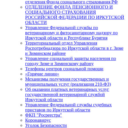
отделения Фонда социального страхования РФ
ОТДЕЛЕНИЕ ФОНДА ПЕНСИОННОГО И
СОЦИАЛЬНОГО СТРАХОВАНИЯ
РОССИЙСКОЙ ФЕДЕРАЦИИ ПО ИРКУТСКОЙ
ОБЛАСТИ
Управление Федеральной службы по
ветеринарному и фитосанитарному надзору по
Иркутской области и Республике Бурятия
Территориальный отдел Управления
Роспотребнадзора по Иркутской области в г. Зиме
и Зиминском районе
Управление социальной защиты населения по
городу Зиме и Зиминскому району
Телефоны центров социальной помощи
«Горячие линии»
Механизмы получения государственных и
муниципальных услуг (реализация 210-ФЗ)
Об оказании платных ветеринарных услуг
государственной ветеринарной службой
Иркутской области
Управление Федеральной службы судебных
приставов по Иркутской области
ФКП "Росреестра"
Коронавирус
Уголок Безопасности