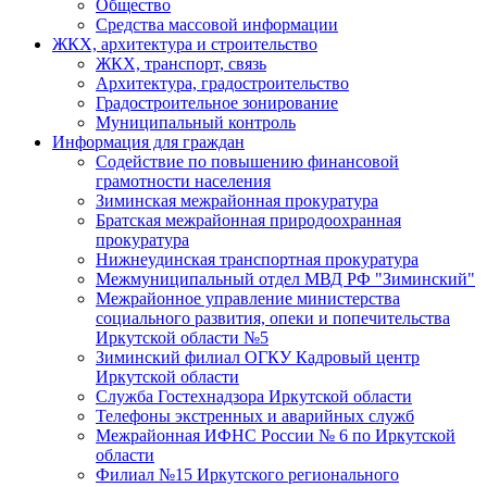
Общество
Средства массовой информации
ЖКХ, архитектура и строительство
ЖКХ, транспорт, связь
Архитектура, градостроительство
Градостроительное зонирование
Муниципальный контроль
Информация для граждан
Содействие по повышению финансовой
грамотности населения
Зиминская межрайонная прокуратура
Братская межрайонная природоохранная
прокуратура
Нижнеудинская транспортная прокуратура
Межмуниципальный отдел МВД РФ "Зиминский"
Межрайонное управление министерства
социального развития, опеки и попечительства
Иркутской области №5
Зиминский филиал ОГКУ Кадровый центр
Иркутской области
Служба Гостехнадзора Иркутской области
Телефоны экстренных и аварийных служб
Межрайонная ИФНС России № 6 по Иркутской
области
Филиал №15 Иркутского регионального