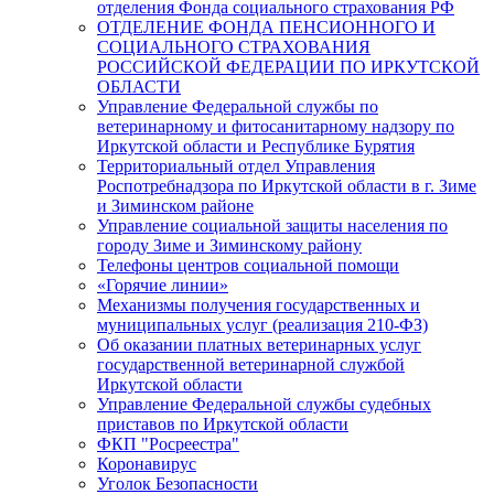
отделения Фонда социального страхования РФ
ОТДЕЛЕНИЕ ФОНДА ПЕНСИОННОГО И
СОЦИАЛЬНОГО СТРАХОВАНИЯ
РОССИЙСКОЙ ФЕДЕРАЦИИ ПО ИРКУТСКОЙ
ОБЛАСТИ
Управление Федеральной службы по
ветеринарному и фитосанитарному надзору по
Иркутской области и Республике Бурятия
Территориальный отдел Управления
Роспотребнадзора по Иркутской области в г. Зиме
и Зиминском районе
Управление социальной защиты населения по
городу Зиме и Зиминскому району
Телефоны центров социальной помощи
«Горячие линии»
Механизмы получения государственных и
муниципальных услуг (реализация 210-ФЗ)
Об оказании платных ветеринарных услуг
государственной ветеринарной службой
Иркутской области
Управление Федеральной службы судебных
приставов по Иркутской области
ФКП "Росреестра"
Коронавирус
Уголок Безопасности