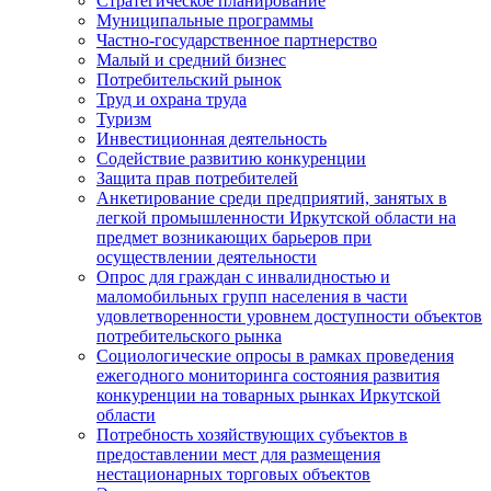
Стратегическое планирование
Муниципальные программы
Частно-государственное партнерство
Малый и средний бизнес
Потребительский рынок
Труд и охрана труда
Туризм
Инвестиционная деятельность
Содействие развитию конкуренции
Защита прав потребителей
Анкетирование среди предприятий, занятых в
легкой промышленности Иркутской области на
предмет возникающих барьеров при
осуществлении деятельности
Опрос для граждан с инвалидностью и
маломобильных групп населения в части
удовлетворенности уровнем доступности объектов
потребительского рынка
Социологические опросы в рамках проведения
ежегодного мониторинга состояния развития
конкуренции на товарных рынках Иркутской
области
Потребность хозяйствующих субъектов в
предоставлении мест для размещения
нестационарных торговых объектов