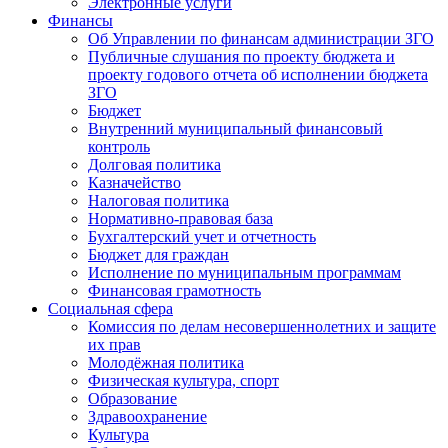
Электронные услуги
Финансы
Об Управлении по финансам администрации ЗГО
Публичные слушания по проекту бюджета и
проекту годового отчета об исполнении бюджета
ЗГО
Бюджет
Внутренний муниципальный финансовый
контроль
Долговая политика
Казначейство
Налоговая политика
Нормативно-правовая база
Бухгалтерский учет и отчетность
Бюджет для граждан
Исполнение по муниципальным программам
Финансовая грамотность
Социальная сфера
Комиссия по делам несовершеннолетних и защите
их прав
Молодёжная политика
Физическая культура, спорт
Образование
Здравоохранение
Культура