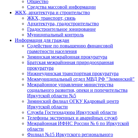
Общество
Средства массовой информации
ЖКХ, архитектура и строительство
ЖКХ, транспорт, связь
Архитектура, градостроительство
Градостроительное зонирование
Муниципальный контроль
Информация для граждан
Содействие по повышению финансовой
грамотности населения
Зиминская межрайонная прокуратура
Братская межрайонная природоохранная
прокуратура
Нижнеудинская транспортная прокуратура
Межмуниципальный отдел МВД РФ "Зиминский"
Межрайонное управление министерства
социального развития, опеки и попечительства
Иркутской области №5
Зиминский филиал ОГКУ Кадровый центр
Иркутской области
Служба Гостехнадзора Иркутской области
Телефоны экстренных и аварийных служб
Межрайонная ИФНС России № 6 по Иркутской
области
Филиал №15 Иркутского регионального