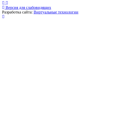
Версия для слабовидящих
Разработка сайта:
Виртуальные технологии
Публикация миниатюры
×
На сайте используются cookies для сбора и хранения
данных, необходимых для корректной работы сайта
и удобства посетителей.
Продолжая использовать наш сайт, Вы соглашаетесь
с
политикой по обработке ПД
.
Соглашаюсь