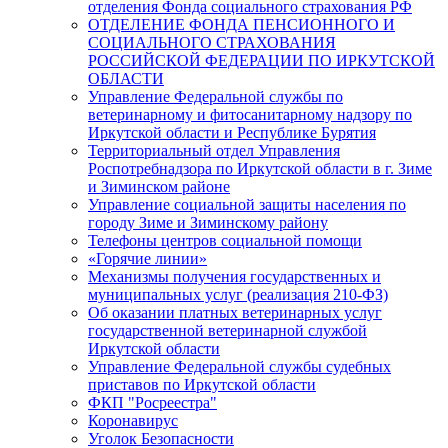
отделения Фонда социального страхования РФ
ОТДЕЛЕНИЕ ФОНДА ПЕНСИОННОГО И
СОЦИАЛЬНОГО СТРАХОВАНИЯ
РОССИЙСКОЙ ФЕДЕРАЦИИ ПО ИРКУТСКОЙ
ОБЛАСТИ
Управление Федеральной службы по
ветеринарному и фитосанитарному надзору по
Иркутской области и Республике Бурятия
Территориальный отдел Управления
Роспотребнадзора по Иркутской области в г. Зиме
и Зиминском районе
Управление социальной защиты населения по
городу Зиме и Зиминскому району
Телефоны центров социальной помощи
«Горячие линии»
Механизмы получения государственных и
муниципальных услуг (реализация 210-ФЗ)
Об оказании платных ветеринарных услуг
государственной ветеринарной службой
Иркутской области
Управление Федеральной службы судебных
приставов по Иркутской области
ФКП "Росреестра"
Коронавирус
Уголок Безопасности