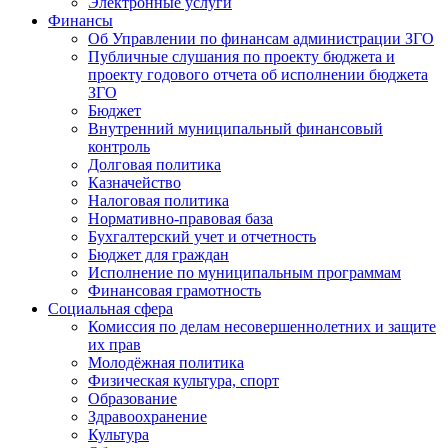
Электронные услуги
Финансы
Об Управлении по финансам администрации ЗГО
Публичные слушания по проекту бюджета и
проекту годового отчета об исполнении бюджета
ЗГО
Бюджет
Внутренний муниципальный финансовый
контроль
Долговая политика
Казначейство
Налоговая политика
Нормативно-правовая база
Бухгалтерский учет и отчетность
Бюджет для граждан
Исполнение по муниципальным программам
Финансовая грамотность
Социальная сфера
Комиссия по делам несовершеннолетних и защите
их прав
Молодёжная политика
Физическая культура, спорт
Образование
Здравоохранение
Культура