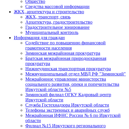
Общество
Средства массовой информации
ЖКХ, архитектура и строительство
ЖКХ, транспорт, связь
Архитектура, градостроительство
Градостроительное зонирование
Муниципальный контроль
Информация для граждан
Содействие по повышению финансовой
грамотности населения
Зиминская межрайонная прокуратура
Братская межрайонная природоохранная
прокуратура
Нижнеудинская транспортная прокуратура
Межмуниципальный отдел МВД РФ "Зиминский"
Межрайонное управление министерства
социального развития, опеки и попечительства
Иркутской области №5
Зиминский филиал ОГКУ Кадровый центр
Иркутской области
Служба Гостехнадзора Иркутской области
Телефоны экстренных и аварийных служб
Межрайонная ИФНС России № 6 по Иркутской
области
Филиал №15 Иркутского регионального