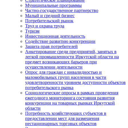
Стратегическое планирование
Муниципальные программы
Частно-государственное партнерство
Малый и средний бизнес
Потребительский рынок
Труд и охрана труда
Туризм
Инвестиционная деятельность
Содействие развитию конкуренции
Защита прав потребителей
Анкетирование среди предприятий, занятых в
легкой промышленности Иркутской области на
предмет возникающих барьеров при
осуществлении деятельности
Опрос для граждан с инвалидностью и
маломобильных групп населения в части
удовлетворенности уровнем доступности объектов
потребительского рынка
Социологические опросы в рамках проведения
ежегодного мониторинга состояния развития
конкуренции на товарных рынках Иркутской
области
Потребность хозяйствующих субъектов в
предоставлении мест для размещения
нестационарных торговых объектов