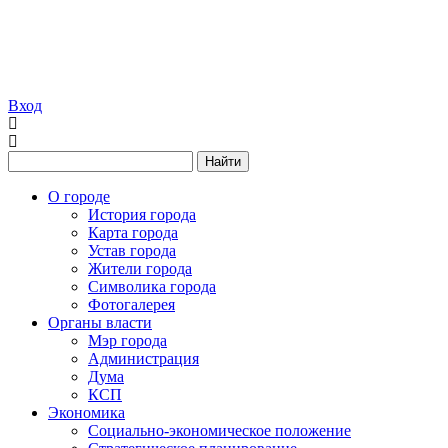
Вход
Найти
О городе
История города
Карта города
Устав города
Жители города
Символика города
Фотогалерея
Органы власти
Мэр города
Администрация
Дума
КСП
Экономика
Социально-экономическое положение