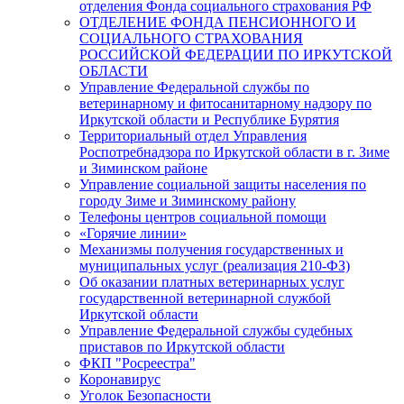
отделения Фонда социального страхования РФ
ОТДЕЛЕНИЕ ФОНДА ПЕНСИОННОГО И
СОЦИАЛЬНОГО СТРАХОВАНИЯ
РОССИЙСКОЙ ФЕДЕРАЦИИ ПО ИРКУТСКОЙ
ОБЛАСТИ
Управление Федеральной службы по
ветеринарному и фитосанитарному надзору по
Иркутской области и Республике Бурятия
Территориальный отдел Управления
Роспотребнадзора по Иркутской области в г. Зиме
и Зиминском районе
Управление социальной защиты населения по
городу Зиме и Зиминскому району
Телефоны центров социальной помощи
«Горячие линии»
Механизмы получения государственных и
муниципальных услуг (реализация 210-ФЗ)
Об оказании платных ветеринарных услуг
государственной ветеринарной службой
Иркутской области
Управление Федеральной службы судебных
приставов по Иркутской области
ФКП "Росреестра"
Коронавирус
Уголок Безопасности