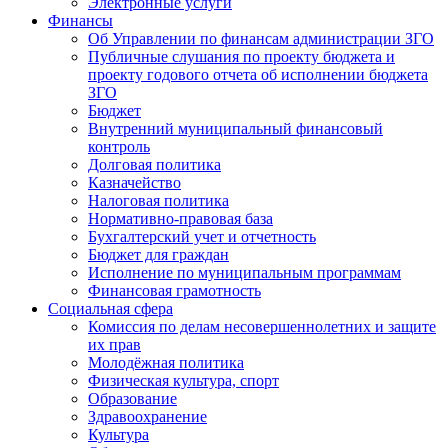
Электронные услуги
Финансы
Об Управлении по финансам администрации ЗГО
Публичные слушания по проекту бюджета и
проекту годового отчета об исполнении бюджета
ЗГО
Бюджет
Внутренний муниципальный финансовый
контроль
Долговая политика
Казначейство
Налоговая политика
Нормативно-правовая база
Бухгалтерский учет и отчетность
Бюджет для граждан
Исполнение по муниципальным программам
Финансовая грамотность
Социальная сфера
Комиссия по делам несовершеннолетних и защите
их прав
Молодёжная политика
Физическая культура, спорт
Образование
Здравоохранение
Культура