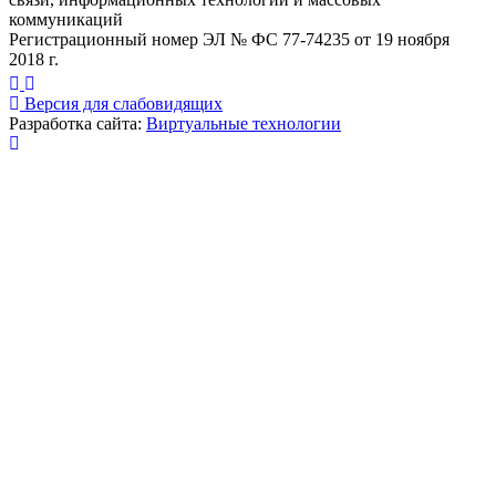
коммуникаций
Регистрационный номер ЭЛ № ФС 77-74235 от 19 ноября
2018 г.
Версия для слабовидящих
Разработка сайта:
Виртуальные технологии
Публикация миниатюры
×
На сайте используются cookies для сбора и хранения
данных, необходимых для корректной работы сайта
и удобства посетителей.