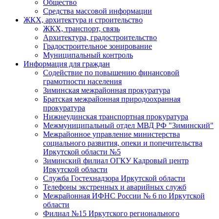
Общество
Средства массовой информации
ЖКХ, архитектура и строительство
ЖКХ, транспорт, связь
Архитектура, градостроительство
Градостроительное зонирование
Муниципальный контроль
Информация для граждан
Содействие по повышению финансовой
грамотности населения
Зиминская межрайонная прокуратура
Братская межрайонная природоохранная
прокуратура
Нижнеудинская транспортная прокуратура
Межмуниципальный отдел МВД РФ "Зиминский"
Межрайонное управление министерства
социального развития, опеки и попечительства
Иркутской области №5
Зиминский филиал ОГКУ Кадровый центр
Иркутской области
Служба Гостехнадзора Иркутской области
Телефоны экстренных и аварийных служб
Межрайонная ИФНС России № 6 по Иркутской
области
Филиал №15 Иркутского регионального