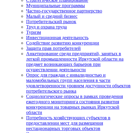
Стратегическое планирование
Муниципальные программы
Частно-государственное партнерство
Малый и средний бизнес
Потребительский рынок
Труд и охрана труда
Туризм
Инвестиционная деятельность
Содействие развитию конкуренции
Защита прав потребителей
Анкетирование среди предприятий, занятых в
легкой промышленности Иркутской области на
предмет возникающих барьеров при
осуществлении деятельности
Опрос для граждан с инвалидностью и
маломобильных групп населения в части
удовлетворенности уровнем доступности объектов
потребительского рынка
Социологические опросы в рамках проведения
ежегодного мониторинга состояния развития
конкуренции на товарных рынках Иркутской
области
Потребность хозяйствующих субъектов в
предоставлении мест для размещения
нестационарных торговых объектов