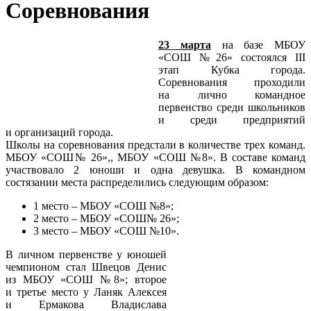
Соревнования
23 марта
на базе МБОУ
«СОШ №26» состоялся III
этап Кубка города.
Соревнования проходили
на лично командное
первенство среди школьников
и среди предприятий
и организаций города.
Школы на соревнования предстали в количестве трех команд.
МБОУ «СОШ№ 26»,, МБОУ «СОШ №8». В составе команд
участвовало 2 юноши и одна девушка. В командном
состязании места распределились следующим образом:
1 место – МБОУ «СОШ №8»;
2 место – МБОУ «СОШ№ 26»;
3 место – МБОУ «СОШ №10».
В личном первенстве у юношей
чемпионом стал Швецов Денис
из МБОУ «СОШ №8»; второе
и третье место у Ланяк Алексея
и Ермакова Владислава