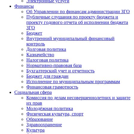
Электронные услуги
Финансы
Об Управлении по финансам администрации ЗГО
Публичные слушания по проекту бюджета и
проекту годового отчета об исполнении бюджета
ЗГО
Бюджет
Внутренний муниципальный финансовый
контроль
Долговая политика
Казначейство
Налоговая политика
Нормативно-правовая база
Бухгалтерский учет и отчетность
Бюджет для граждан
Исполнение по муниципальным программам
Финансовая грамотность
Социальная сфера
Комиссия по делам несовершеннолетних и защите
их прав
Молодёжная политика
Физическая культура, спорт
Образование
Здравоохранение
Культура