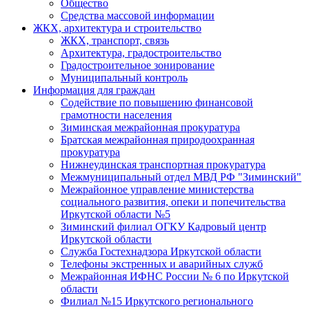
Общество
Средства массовой информации
ЖКХ, архитектура и строительство
ЖКХ, транспорт, связь
Архитектура, градостроительство
Градостроительное зонирование
Муниципальный контроль
Информация для граждан
Содействие по повышению финансовой
грамотности населения
Зиминская межрайонная прокуратура
Братская межрайонная природоохранная
прокуратура
Нижнеудинская транспортная прокуратура
Межмуниципальный отдел МВД РФ "Зиминский"
Межрайонное управление министерства
социального развития, опеки и попечительства
Иркутской области №5
Зиминский филиал ОГКУ Кадровый центр
Иркутской области
Служба Гостехнадзора Иркутской области
Телефоны экстренных и аварийных служб
Межрайонная ИФНС России № 6 по Иркутской
области
Филиал №15 Иркутского регионального