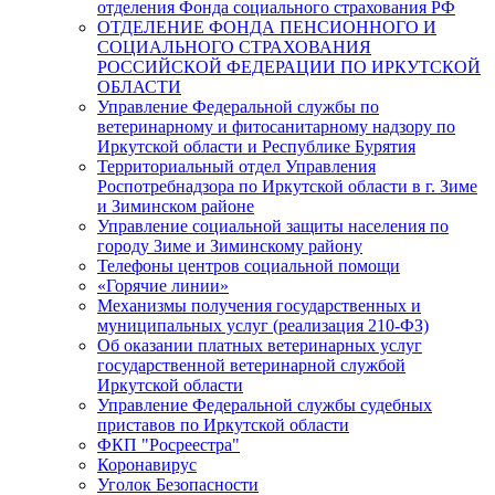
отделения Фонда социального страхования РФ
ОТДЕЛЕНИЕ ФОНДА ПЕНСИОННОГО И
СОЦИАЛЬНОГО СТРАХОВАНИЯ
РОССИЙСКОЙ ФЕДЕРАЦИИ ПО ИРКУТСКОЙ
ОБЛАСТИ
Управление Федеральной службы по
ветеринарному и фитосанитарному надзору по
Иркутской области и Республике Бурятия
Территориальный отдел Управления
Роспотребнадзора по Иркутской области в г. Зиме
и Зиминском районе
Управление социальной защиты населения по
городу Зиме и Зиминскому району
Телефоны центров социальной помощи
«Горячие линии»
Механизмы получения государственных и
муниципальных услуг (реализация 210-ФЗ)
Об оказании платных ветеринарных услуг
государственной ветеринарной службой
Иркутской области
Управление Федеральной службы судебных
приставов по Иркутской области
ФКП "Росреестра"
Коронавирус
Уголок Безопасности