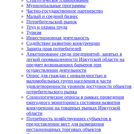
Стратегическое планирование
Муниципальные программы
Частно-государственное партнерство
Малый и средний бизнес
Потребительский рынок
Труд и охрана труда
Туризм
Инвестиционная деятельность
Содействие развитию конкуренции
Защита прав потребителей
Анкетирование среди предприятий, занятых в
легкой промышленности Иркутской области на
предмет возникающих барьеров при
осуществлении деятельности
Опрос для граждан с инвалидностью и
маломобильных групп населения в части
удовлетворенности уровнем доступности объектов
потребительского рынка
Социологические опросы в рамках проведения
ежегодного мониторинга состояния развития
конкуренции на товарных рынках Иркутской
области
Потребность хозяйствующих субъектов в
предоставлении мест для размещения
нестационарных торговых объектов