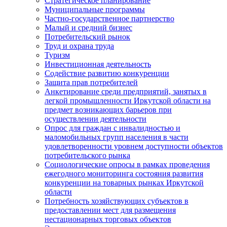
Стратегическое планирование
Муниципальные программы
Частно-государственное партнерство
Малый и средний бизнес
Потребительский рынок
Труд и охрана труда
Туризм
Инвестиционная деятельность
Содействие развитию конкуренции
Защита прав потребителей
Анкетирование среди предприятий, занятых в
легкой промышленности Иркутской области на
предмет возникающих барьеров при
осуществлении деятельности
Опрос для граждан с инвалидностью и
маломобильных групп населения в части
удовлетворенности уровнем доступности объектов
потребительского рынка
Социологические опросы в рамках проведения
ежегодного мониторинга состояния развития
конкуренции на товарных рынках Иркутской
области
Потребность хозяйствующих субъектов в
предоставлении мест для размещения
нестационарных торговых объектов