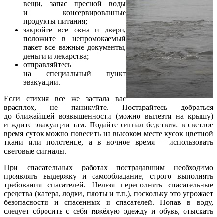
вещи, запас пресной воды
и консервированные
продукты питания;
закройте все окна и двери,
положите в непромокаемый
пакет все важные документы,
деньги и лекарства;
отправляйтесь
на специальный пункт
эвакуации.
Если стихия все же застала вас
врасплох, не паникуйте. Постарайтесь добраться
до ближайшей возвышенности (можно вылезти на крышу)
и ждите эвакуации там. Подайте сигнал бедствия: в светлое
время суток можно повесить на высоком месте кусок цветной
ткани или полотенце, а в ночное время – использовать
световые сигналы.
При спасательных работах пострадавшим необходимо
проявлять выдержку и самообладание, строго выполнять
требования спасателей. Нельзя переполнять спасательные
средства (катера, лодки, плоты и т.п.), поскольку это угрожает
безопасности и спасенных и спасателей. Попав в воду,
следует сбросить с себя тяжёлую одежду и обувь, отыскать