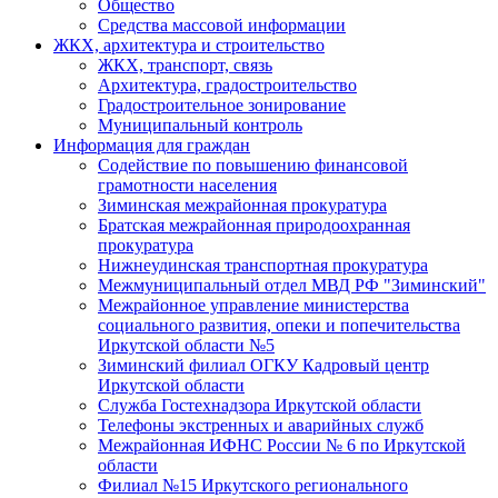
Общество
Средства массовой информации
ЖКХ, архитектура и строительство
ЖКХ, транспорт, связь
Архитектура, градостроительство
Градостроительное зонирование
Муниципальный контроль
Информация для граждан
Содействие по повышению финансовой
грамотности населения
Зиминская межрайонная прокуратура
Братская межрайонная природоохранная
прокуратура
Нижнеудинская транспортная прокуратура
Межмуниципальный отдел МВД РФ "Зиминский"
Межрайонное управление министерства
социального развития, опеки и попечительства
Иркутской области №5
Зиминский филиал ОГКУ Кадровый центр
Иркутской области
Служба Гостехнадзора Иркутской области
Телефоны экстренных и аварийных служб
Межрайонная ИФНС России № 6 по Иркутской
области
Филиал №15 Иркутского регионального