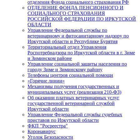
отделения Фонда социального страхования РФ
ОТДЕЛЕНИЕ ФОНДА ПЕНСИОННОГО И
СОЦИАЛЬНОГО СТРАХОВАНИЯ
РОССИЙСКОЙ ФЕДЕРАЦИИ ПО ИРКУТСКОЙ
ОБЛАСТИ
Управление Федеральной службы по
ветеринарному и фитосанитарному надзору по
Иркутской области и Республике Бурятия
Территориальный отдел Управления
Роспотребнадзора по Иркутской области в г. Зиме
и Зиминском районе
Управление социальной защиты населения по
городу Зиме и Зиминскому району
Телефоны центров социальной помощи
«Горячие линии»
Механизмы получения государственных и
муниципальных услуг (реализация 210-ФЗ)
Об оказании платных ветеринарных услуг
государственной ветеринарной службой
Иркутской области
Управление Федеральной службы судебных
приставов по Иркутской области
ФКП "Росреестра"
Коронавирус
Уголок Безопасности