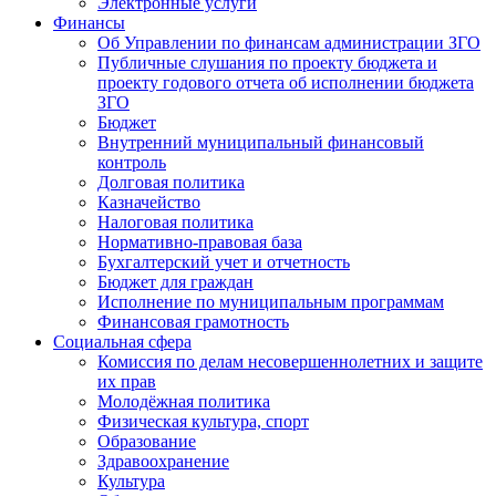
Электронные услуги
Финансы
Об Управлении по финансам администрации ЗГО
Публичные слушания по проекту бюджета и
проекту годового отчета об исполнении бюджета
ЗГО
Бюджет
Внутренний муниципальный финансовый
контроль
Долговая политика
Казначейство
Налоговая политика
Нормативно-правовая база
Бухгалтерский учет и отчетность
Бюджет для граждан
Исполнение по муниципальным программам
Финансовая грамотность
Социальная сфера
Комиссия по делам несовершеннолетних и защите
их прав
Молодёжная политика
Физическая культура, спорт
Образование
Здравоохранение
Культура